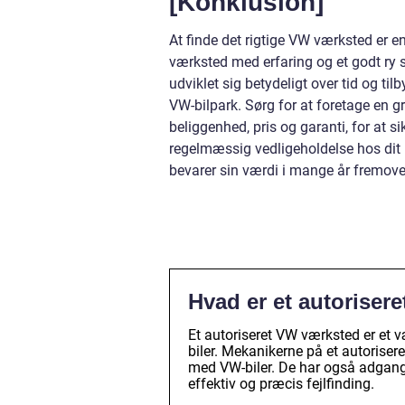
[Konklusion]
At finde det rigtige VW værksted er e
værksted med erfaring og et godt ry s
udviklet sig betydeligt over tid og t
VW-bilpark. Sørg for at foretage en g
beliggenhed, pris og garanti, for at si
regelmæssig vedligeholdelse hos dit l
bevarer sin værdi i mange år fremove
Hvad er et autoriser
Et autoriseret VW værksted er et v
biler. Mekanikerne på et autorisere
med VW-biler. De har også adgang t
effektiv og præcis fejlfinding.