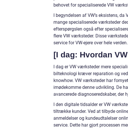
behovet for specialiserede VW værkst
I begyndelsen af VW’s eksistens, da V
mange specialiserede værksteder dedi
efterspørgslen også efter specialiseret
flere VW værksteder. Disse værksteder
service for VW-ejere over hele verden.
[I dag: Hvordan VW 
I dag er VW værksteder mere speciali
bilteknologi kræver reparation og ve
knowhow. VW værksteder har fornyet s
imødekomme denne udvikling. De har o
avancerede diagnoseredskaber, der hj
I den digitale tidsalder er VW værks
tiltrække kunder. Ved at tilbyde onli
anmeldelser og kundeudtalelser online
service. Dette har gjort processen m