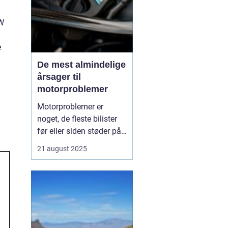
VW
e
De mest almindelige
årsager til
motorproblemer
Motorproblemer er
noget, de fleste bilister
før eller siden støder på.
Nogle gange viser de sig
21 august 2025
som små drillerier, andre
gange som alvorlige fejl,
der kræver professionel
hjælp. Ofte skyldes
problemerne ikke en ...