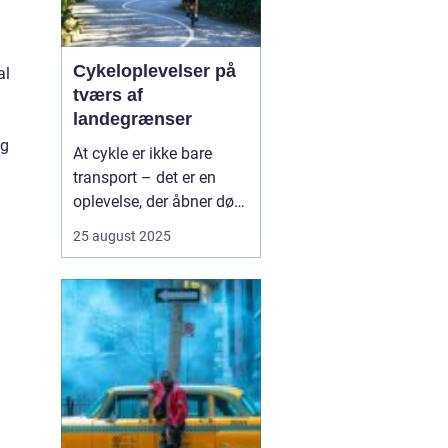
Cykeloplevelser på
al
tværs af
landegrænser
og
At cykle er ikke bare
transport – det er en
oplevelse, der åbner døre
til nye kulturer,
25 august 2025
landskaber og møder
med mennesker. Flere og
flere vælger at tage
cyklen med på ferien, og
det giver en helt særlig
fri...