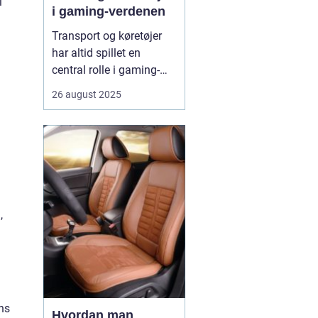
l
i gaming-verdenen
Transport og køretøjer
har altid spillet en
central rolle i gaming-
verdenen. Fra realistiske
26 august 2025
racingspil til futuristiske
actionspil giver biler,
motorcykler og lastbiler
spillerne mulighed for at
opleve fart, strategi og
teknologi p&ari...
,
ns
Hvordan man