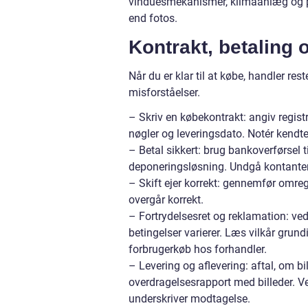
vinduesmekanismer, klimaanlæg og pa
end fotos.
Kontrakt, betaling
Når du er klar til at købe, handler res
misforståelser.
– Skriv en købekontrakt: angiv registr
nøgler og leveringsdato. Notér kendte 
– Betal sikkert: brug bankoverførsel 
deponeringsløsning. Undgå kontanter
– Skift ejer korrekt: gennemfør omreg
overgår korrekt.
– Fortrydelsesret og reklamation: ved
betingelser varierer. Læs vilkår gru
forbrugerkøb hos forhandler.
– Levering og aflevering: aftal, om bi
overdragelsesrapport med billeder. Ved
underskriver modtagelse.