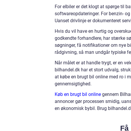
For elbiler er det klogt at spørge til
softwareopdateringer. For benzin- og d
Uanset drivlinje er dokumenteret servi
Hvis du vil have en hurtig og overskue
godkendte forhandlere, har stærke sø
søgninger, få notifikationer om nye b
rådgivning, så man undgår typiske fej
Når målet er at handle trygt, er en v
bilhandel.dk har et stort udvalg, stru
at købe en brugt bil online med ro i
gennemsigtighed.
Køb en brugt bil online
gennem Bilhand
annoncer gør processen smidig, uanset 
en økonomisk bybil. Brug bilhandel.dk
Få 