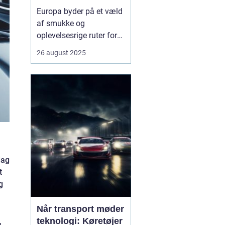
Europa byder på et væld
af smukke og
oplevelsesrige ruter for
campingvogne. Fra
26 august 2025
kystnære veje med
betagende havudsigt til
grønne bjergpassager og
charmerende landsbyer,
er mulighederne mange.
Campingvognen giver
friheden til ...
dag
t
g
Når transport møder
teknologi: Køretøjer