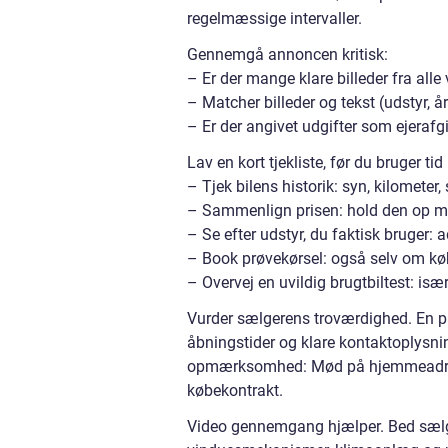
regelmæssige intervaller.
Gennemgå annoncen kritisk:
– Er der mange klare billeder fra all
– Matcher billeder og tekst (udstyr, å
– Er der angivet udgifter som ejerafgi
Lav en kort tjekliste, før du bruger ti
– Tjek bilens historik: syn, kilometer
– Sammenlign prisen: hold den op m
– Se efter udstyr, du faktisk bruger:
– Book prøvekørsel: også selv om købe
– Overvej en uvildig brugtbiltest: isæ
Vurder sælgerens troværdighed. En pro
åbningstider og klare kontaktoplysni
opmærksomhed: Mød på hjemmeadresse,
købekontrakt.
Video gennemgang hjælper. Bed sælge