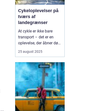
Cykeloplevelser på
tværs af
landegrænser
At cykle er ikke bare
transport – det er en
oplevelse, der åbner døre
til nye kulturer,
25 august 2025
landskaber og møder
med mennesker. Flere og
flere vælger at tage
cyklen med på ferien, og
det giver en helt særlig
fri...
t