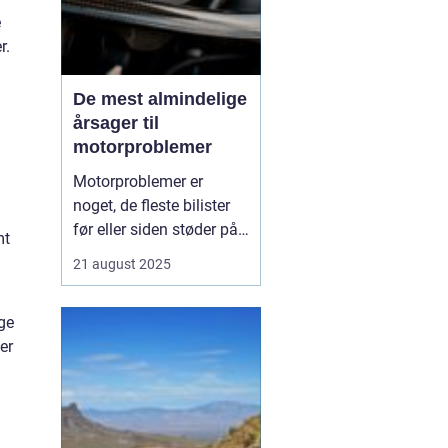
e
r.
De mest almindelige
årsager til
motorproblemer
Motorproblemer er
noget, de fleste bilister
før eller siden støder på.
mt
Nogle gange viser de sig
21 august 2025
som små drillerier, andre
gange som alvorlige fejl,
ge
der kræver professionel
er
hjælp. Ofte skyldes
problemerne ikke en ...