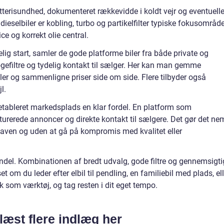
 batterisundhed, dokumenteret rækkevidde i koldt vejr og eventuell
ieselbiler er kobling, turbo og partikelfilter typiske fokusområde
ce og korrekt olie central.
lig start, samler de gode platforme biler fra både private og
gefiltre og tydelig kontakt til sælger. Her kan man gemme
iler og sammenligne priser side om side. Flere tilbyder også
l.
eletableret markedsplads en klar fordel. En platform som
kturerede annoncer og direkte kontakt til sælgere. Det gør det ne
 maven og uden at gå på kompromis med kvalitet eller
el. Kombinationen af bredt udvalg, gode filtre og gennemsigti
om du leder efter elbil til pendling, en familiebil med plads, ell
 som værktøj, og tag resten i dit eget tempo.
læst flere indlæg her