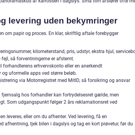
noramaskud af karrosseri i dagslys. Små film afslører ofte m
 og levering uden bekymringer
ten om papir og proces. En klar, skriftlig aftale forebygger
eringsnummer, kilometerstand, pris, udstyr, ekstra hjul, serviceb
fejl, så forventningerne er afstemt.
til forhandlerens erhvervskonto eller en anerkendt
 og uformelle apps ved større beløb.
istrering via Motorregistret med MitID, så forsikring og ansvar
 fjernsalg hos forhandler kan fortrydelsesret gælde, men
ndigt. Som udgangspunkt følger 2 års reklamationsret ved
len leveres, eller om du afhenter. Ved levering, få en
 afhentning, tjek bilen i dagslys og tag en kort prøvetur, før du