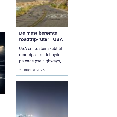
De mest berømte
roadtrip-ruter i USA
USA er næsten skabt til
roadtrips. Landet byder
på endeløse highways,
ikoniske landskaber og
21 august 2025
en frihedsfølelse, man
sjældent finder andre
steder. Fra klassiske
ruter som Route 66, der
tager dig gennem
småbyer, &o...