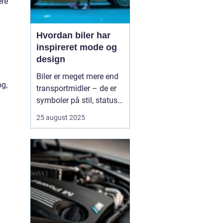
ere
Hvordan biler har
inspireret mode og
design
Biler er meget mere end
og,
transportmidler – de er
symboler på stil, status
og innovation. Gennem
25 august 2025
tiden har bilernes former,
farver og materialer sat
tydelige spor i mode- og
designverdenen. Fra de
glinsende kromdetaljer i
1950’ernes C...