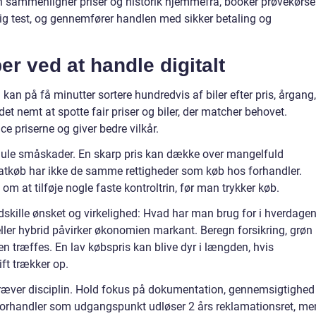
an sammenligner priser og historik hjemmefra, booker prøvekørse
gig test, og gennemfører handlen med sikker betaling og
er ved at handle digitalt
 kan på få minutter sortere hundredvis af biler efter pris, årgang,
 det nemt at spotte fair priser og biler, der matcher behovet.
 priserne og giver bedre vilkår.
skjule småskader. En skarp pris kan dække over mangelfuld
ivatkøb har ikke de samme rettigheder som køb hos forhandler.
om at tilføje nogle faste kontroltrin, før man trykker køb.
dskille ønsket og virkelighed: Hvad har man brug for i hverdagen
 eller hybrid påvirker økonomien markant. Beregn forsikring, grøn
en træffes. En lav købspris kan blive dyr i længden, hvis
ift trækker op.
kræver disciplin. Hold fokus på dokumentation, gennemsigtighed
 forhandler som udgangspunkt udløser 2 års reklamationsret, me