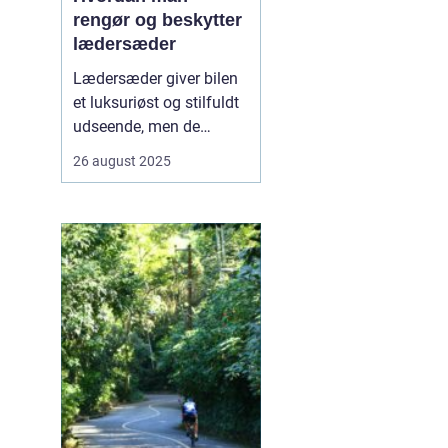
rengør og beskytter
lædersæder
Lædersæder giver bilen
et luksuriøst og stilfuldt
udseende, men de
kræver også særlig pleje
26 august 2025
for at bevare deres
kvalitet og holdbarhed.
Uden korrekt rengøring
og beskyttelse kan læder
blive tør...