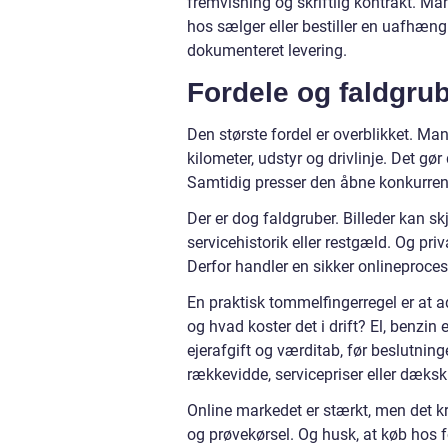
fremvisning og skriftlig kontrakt. M
hos sælger eller bestiller en uafhæn
dokumenteret levering.
Fordele og faldgrub
Den største fordel er overblikket. Man
kilometer, udstyr og drivlinje. Det gør
Samtidig presser den åbne konkurrence
Der er dog faldgruber. Billeder kan 
servicehistorik eller restgæld. Og pr
Derfor handler en sikker onlineproces 
En praktisk tommelfingerregel er at a
og hvad koster det i drift? El, benzin
ejerafgift og værditab, før beslutning
rækkevidde, servicepriser eller dæksk
Online markedet er stærkt, men det 
og prøvekørsel. Og husk, at køb hos