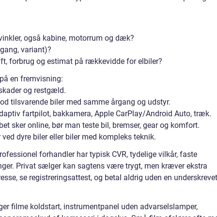
e vinkler, også kabine, motorrum og dæk?
rgang, variant)?
ft, forbrug og estimat på rækkevidde for elbiler?
d på en fremvisning:
, skader og restgæld.
od tilsvarende biler med samme årgang og udstyr.
 adaptiv fartpilot, bakkamera, Apple CarPlay/Android Auto, træk.
t sker online, bør man teste bil, bremser, gear og komfort.
r ved dyre biler eller biler med kompleks teknik.
fessionel forhandler har typisk CVR, tydelige vilkår, faste
nger. Privat sælger kan sagtens være trygt, men kræver ekstra
 se registreringsattest, og betal aldrig uden en underskreve
r filme koldstart, instrumentpanel uden advarselslamper,