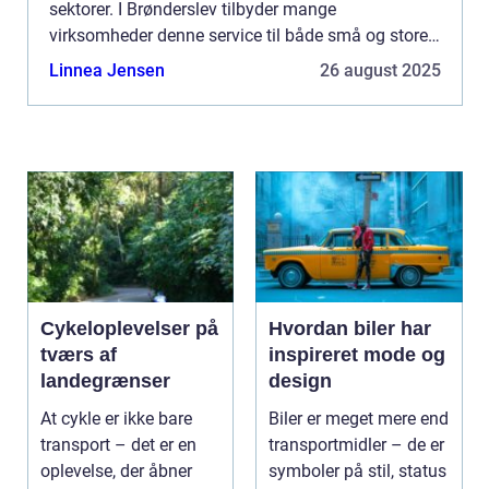
sektorer. I Brønderslev tilbyder mange
virksomheder denne service til både små og store
projekter, der kræver både dyg...
Linnea Jensen
26 august 2025
Cykeloplevelser på
Hvordan biler har
tværs af
inspireret mode og
landegrænser
design
At cykle er ikke bare
Biler er meget mere end
transport – det er en
transportmidler – de er
oplevelse, der åbner
symboler på stil, status