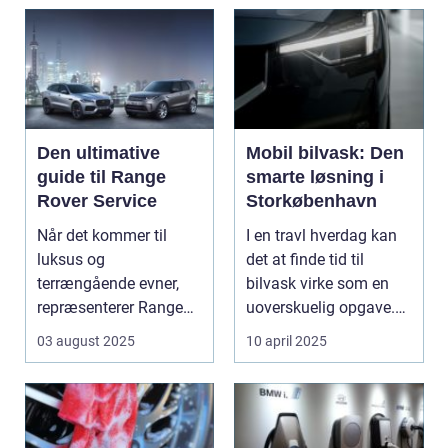
Den ultimative
Mobil bilvask: Den
guide til Range
smarte løsning i
Rover Service
Storkøbenhavn
Når det kommer til
I en travl hverdag kan
luksus og
det at finde tid til
terrængående evner,
bilvask virke som en
repræsenterer Range
uoverskuelig opgave.
Rover n...
Især i S...
03 august 2025
10 april 2025