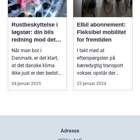
Rustbeskyttelse i
Elbil abonnement:
løgstør: din bils
Fleksibel mobilitet
redning mod det
for fremtiden
danske klima
Når man bor i
I takt med at
Danmark, er det klart,
efterspørgslen på
at det danske klima
bæredygtig transport
ikke just er den bedste
vokser, opstår der
ven for bilen...
innovative løsninger,
04 januar 2025
23 januar 2024
som ud...
Adresse