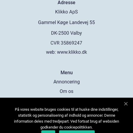
Adresse
web:
www.klikko.dk
Menu
Annoncering
Om os
Cookies
På vores website bruges cookies til at huske dine indstillinger,
Kontakt os
statistik og personalisering af indhold og annoncer. Denne
Sitemap
information deles med tredjepart. Ved fortsat brug af websiden
godkender du cookiepolitikken.