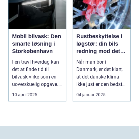
Mobil bilvask: Den
Rustbeskyttelse i
smarte løsning i
løgstør: din bils
Storkøbenhavn
redning mod det
danske klima
I en travl hverdag kan
Når man bor i
det at finde tid til
Danmark, er det klart,
bilvask virke som en
at det danske klima
uoverskuelig opgave.
ikke just er den bedste
Især i S...
ven for bilen...
10 april 2025
04 januar 2025