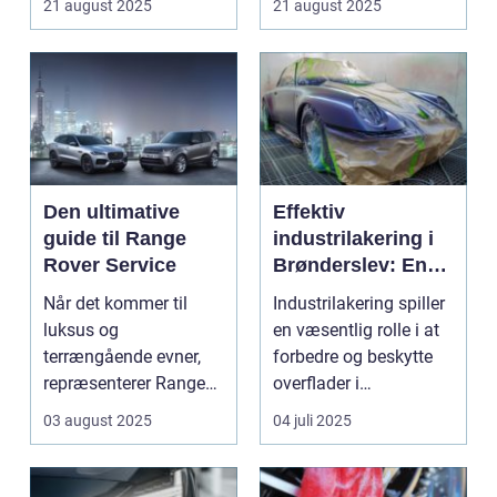
21 august 2025
21 august 2025
Den ultimative
Effektiv
guide til Range
industrilakering i
Rover Service
Brønderslev: En
dybdegående
Når det kommer til
Industrilakering spiller
guide
luksus og
en væsentlig rolle i at
terrængående evner,
forbedre og beskytte
repræsenterer Range
overflader i
Rover n...
forskellige...
03 august 2025
04 juli 2025