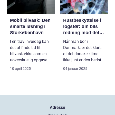
Mobil bilvask: Den
Rustbeskyttelse i
smarte løsning i
løgstør: din bils
Storkøbenhavn
redning mod det
danske klima
I en travl hverdag kan
Når man bor i
det at finde tid til
Danmark, er det klart,
bilvask virke som en
at det danske klima
uoverskuelig opgave.
ikke just er den bedste
Især i S...
ven for bilen...
10 april 2025
04 januar 2025
Adresse