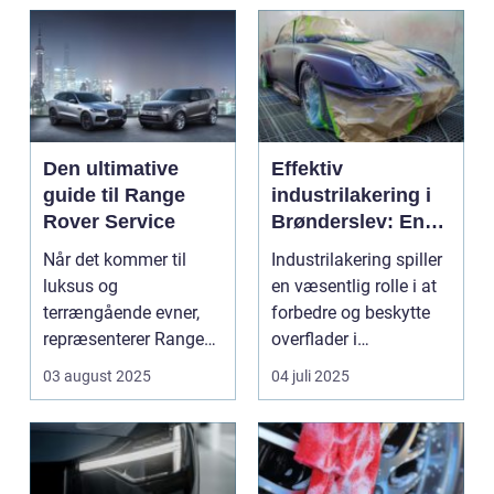
Den ultimative
Effektiv
guide til Range
industrilakering i
Rover Service
Brønderslev: En
dybdegående
Når det kommer til
Industrilakering spiller
guide
luksus og
en væsentlig rolle i at
terrængående evner,
forbedre og beskytte
repræsenterer Range
overflader i
Rover n...
forskellige...
03 august 2025
04 juli 2025