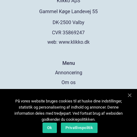
web:
www.klikko.dk
Menu
Annoncering
Om os
Cookies
På vores website bruges cookies til at huske dine indstillinger,
Kontakt os
statistik og personalisering af indhold og annoncer. Denne
Sitemap
information deles med tredjepart. Ved fortsat brug af websiden
godkender du cookiepolitikken.
Ok
Privatlivspolitik