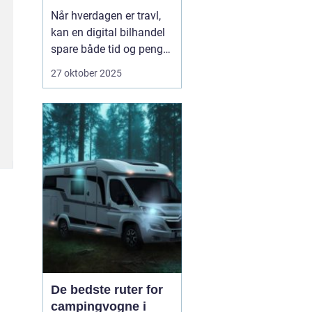
Når hverdagen er travl,
kan en digital bilhandel
spare både tid og penge.
Mange danskere finder i
27 oktober 2025
dag deres næste bil på
nettet, fordi udvalget er
stort, priserne er
gennemsigtige, og
processen er blevet mere
sikker. Nø...
De bedste ruter for
campingvogne i