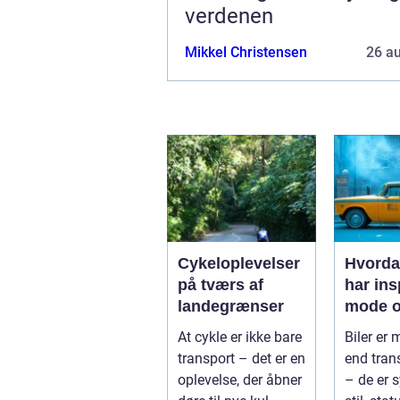
verdenen
Mikkel Christensen
26 a
Cykeloplevelser
Hvorda
på tværs af
har ins
landegrænser
mode o
At cykle er ikke bare
Biler er
transport – det er en
end tran
oplevelse, der åbner
– de er 