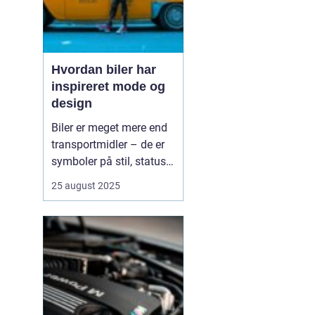
Hvordan biler har
inspireret mode og
design
Biler er meget mere end
transportmidler – de er
symboler på stil, status
og innovation. Gennem
25 august 2025
tiden har bilernes former,
farver og materialer sat
tydelige spor i mode- og
designverdenen. Fra de
glinsende kromdetaljer i
1950’ernes C...