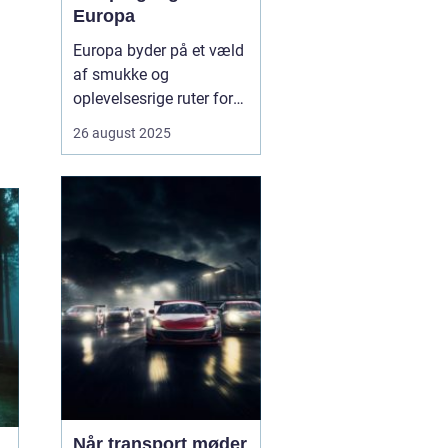
Europa
Europa byder på et væld
af smukke og
oplevelsesrige ruter for
campingvogne. Fra
26 august 2025
kystnære veje med
betagende havudsigt til
grønne bjergpassager og
charmerende landsbyer,
er mulighederne mange.
Campingvognen giver
friheden til ...
Når transport møder