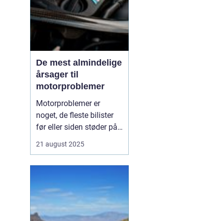
De mest almindelige
årsager til
motorproblemer
Motorproblemer er
noget, de fleste bilister
før eller siden støder på.
Nogle gange viser de sig
21 august 2025
som små drillerier, andre
gange som alvorlige fejl,
der kræver professionel
hjælp. Ofte skyldes
problemerne ikke en ...