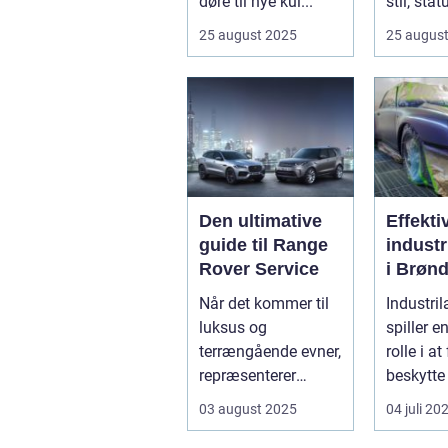
døre til nye kul...
stil, sta
innovatio
25 august 2025
25 augus
Den ultimative
Effekti
guide til Range
industr
Rover Service
i Brønd
En
Når det kommer til
Industril
dybde
luksus og
spiller e
guide
terrængående evner,
rolle i a
repræsenterer
beskytte 
Range Rover n...
forskellig
03 august 2025
04 juli 20