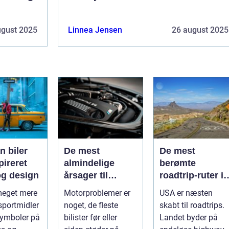
ugust 2025
Linnea Jensen
26 august 2025
n biler
De mest
De mest
pireret
almindelige
berømte
g design
årsager til
roadtrip-ruter i
motorproblemer
USA
 meget mere
Motorproblemer er
USA er næsten
sportmidler
noget, de fleste
skabt til roadtrips.
symboler på
bilister før eller
Landet byder på