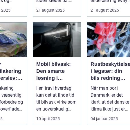
tus og
siden støder på.
endeløse highways
n. ...
Nogle gan...
ikoniske la...
t 2025
21 august 2025
21 august 2025
v
Mobil bilvask:
Rustbeskyttels
ilakering
Den smarte
i løgstør: din
erslev:
løsning i
bils redning
Storkøbenhavn
mod det dansk
akering
I en travl hverdag
Når man bor i
gående
klima
n væsentlig
kan det at finde tid
Danmark, er det
t forbedre og
til bilvask virke som
klart, at det danske
overflader i
en uoverskuelig
klima ikke just er
e...
opgave. Især i S...
den bedste ven for
25
10 april 2025
04 januar 2025
bilen...