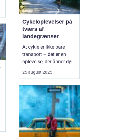
,
Cykeloplevelser på
tværs af
landegrænser
At cykle er ikke bare
transport – det er en
oplevelse, der åbner døre
e
til nye kulturer,
25 august 2025
landskaber og møder
med mennesker. Flere og
e
flere vælger at tage
cyklen med på ferien, og
det giver en helt særlig
fri...