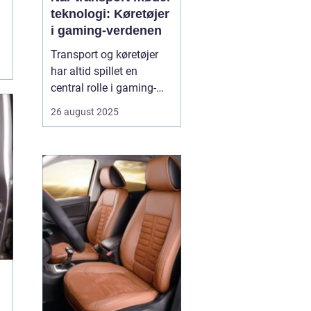
teknologi: Køretøjer
i gaming-verdenen
Transport og køretøjer
har altid spillet en
central rolle i gaming-
verdenen. Fra realistiske
26 august 2025
racingspil til futuristiske
actionspil giver biler,
motorcykler og lastbiler
spillerne mulighed for at
opleve fart, strategi og
teknologi p&ari...