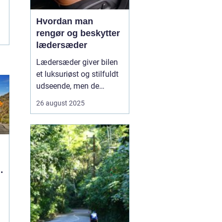
Hvordan man
rengør og beskytter
lædersæder
Lædersæder giver bilen
et luksuriøst og stilfuldt
udseende, men de
kræver også særlig pleje
26 august 2025
for at bevare deres
kvalitet og holdbarhed.
Uden korrekt rengøring
og beskyttelse kan læder
blive tør...