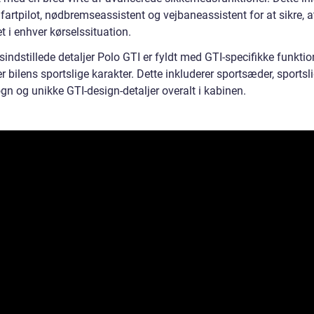
fartpilot, nødbremseassistent og vejbaneassistent for at sikre, a
t i enhver kørselssituation.
sindstillede detaljer Polo GTI er fyldt med GTI-specifikke funktion
r bilens sportslige karakter. Dette inkluderer sportsæder, sportsl
gn og unikke GTI-design-detaljer overalt i kabinen.