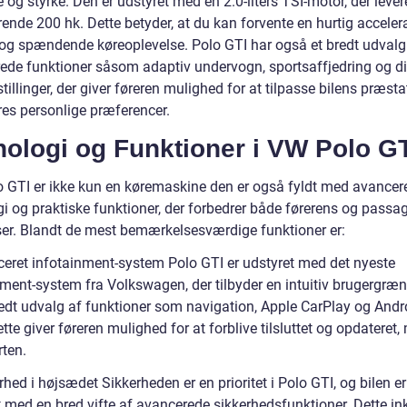
e og styrke. Den er udstyret med en 2.0-liters TSI-motor, der lever
ende 200 hk. Dette betyder, at du kan forvente en hurtig acceler
 og spændende køreoplevelse. Polo GTI har også et bredt udvalg
ede funktioner såsom adaptiv undervogn, sportsaffjedring og d
tillinger, der giver føreren mulighed for at tilpasse bilens præsta
res personlige præferencer.
nologi og Funktioner i VW Polo G
 GTI er ikke kun en køremaskine den er også fyldt med avancer
gi og praktiske funktioner, der forbedrer både førerens og passa
ser. Blandt de mest bemærkelsesværdige funktioner er:
ceret infotainment-system Polo GTI er udstyret med det nyeste
nment-system fra Volkswagen, der tilbyder en intuitiv brugergræ
redt udvalg af funktioner som navigation, Apple CarPlay og Andr
tte giver føreren mulighed for at forblive tilsluttet og opdateret
rten.
rhed i højsædet Sikkerheden er en prioritet i Polo GTI, og bilen er
t med en bred vifte af avancerede sikkerhedsfunktioner. Dette in