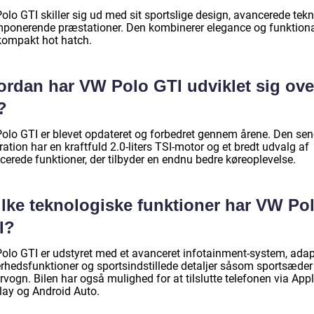
lo GTI skiller sig ud med sit sportslige design, avancerede tekn
mponerende præstationer. Den kombinerer elegance og funktiona
 kompakt hot hatch.
ordan har VW Polo GTI udviklet sig ove
?
olo GTI er blevet opdateret og forbedret gennem årene. Den sen
ation har en kraftfuld 2.0-liters TSI-motor og et bredt udvalg af
cerede funktioner, der tilbyder en endnu bedre køreoplevelse.
ilke teknologiske funktioner har VW Po
I?
olo GTI er udstyret med et avanceret infotainment-system, adap
erhedsfunktioner og sportsindstillede detaljer såsom sportsæder
vogn. Bilen har også mulighed for at tilslutte telefonen via App
lay og Android Auto.