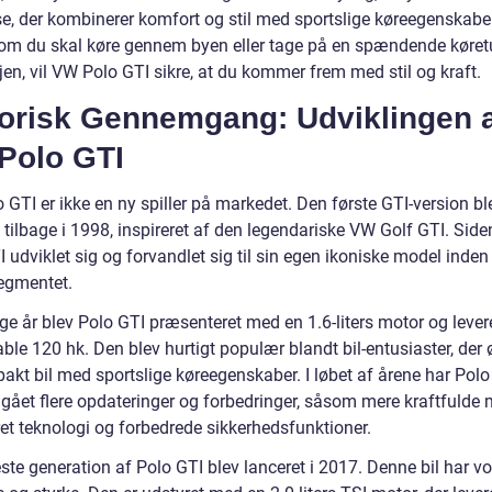
se, der kombinerer komfort og stil med sportslige køreegenskaber
om du skal køre gennem byen eller tage på en spændende køret
en, vil VW Polo GTI sikre, at du kommer frem med stil og kraft.
torisk Gennemgang: Udviklingen 
Polo GTI
GTI er ikke en ny spiller på markedet. Den første GTI-version bl
 tilbage i 1998, inspireret af den legendariske VW Golf GTI. Side
 udviklet sig og forvandlet sig til sin egen ikoniske model inden
egmentet.
lige år blev Polo GTI præsenteret med en 1.6-liters motor og leve
ble 120 hk. Den blev hurtigt populær blandt bil-entusiaster, der
akt bil med sportslige køreegenskaber. I løbet af årene har Polo
ået flere opdateringer og forbedringer, såsom mere kraftfulde m
et teknologi og forbedrede sikkerhedsfunktioner.
te generation af Polo GTI blev lanceret i 2017. Denne bil har vo