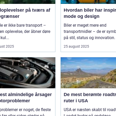
loplevelser på tværs af
Hvordan biler har inspi
egrænser
mode og design
le er ikke bare transport –
Biler er meget mere end
 en oplevelse, der åbner døre
transportmidler – de er symb
 kul...
på stil, status og innovation. 
ust 2025
25 august 2025
est almindelige årsager
De mest berømte roadtr
motorproblemer
ruter i USA
roblemer er noget, de fleste
USA er næsten skabt til roadt
r før eller siden støder på.
Landet byder på endeløse