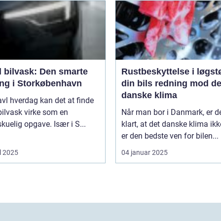
l bilvask: Den smarte
Rustbeskyttelse i løgst
ing i Storkøbenhavn
din bils redning mod de
danske klima
ravl hverdag kan det at finde
l bilvask virke som en
Når man bor i Danmark, er d
kuelig opgave. Især i S...
klart, at det danske klima ikk
er den bedste ven for bilen...
l 2025
04 januar 2025