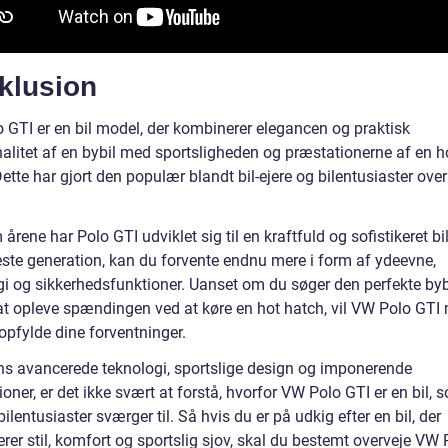
klusion
 GTI er en bil model, der kombinerer elegancen og praktisk
nalitet af en bybil med sportsligheden og præstationerne af en h
ette har gjort den populær blandt bil-ejere og bilentusiaster over
rene har Polo GTI udviklet sig til en kraftfuld og sofistikeret bi
este generation, kan du forvente endnu mere i form af ydeevne,
gi og sikkerhedsfunktioner. Uanset om du søger den perfekte bybi
at opleve spændingen ved at køre en hot hatch, vil VW Polo GTI
opfylde dine forventninger.
s avancerede teknologi, sportslige design og imponerende
oner, er det ikke svært at forstå, hvorfor VW Polo GTI er en bil, 
lentusiaster sværger til. Så hvis du er på udkig efter en bil, der
er stil, komfort og sportslig sjov, skal du bestemt overveje VW 