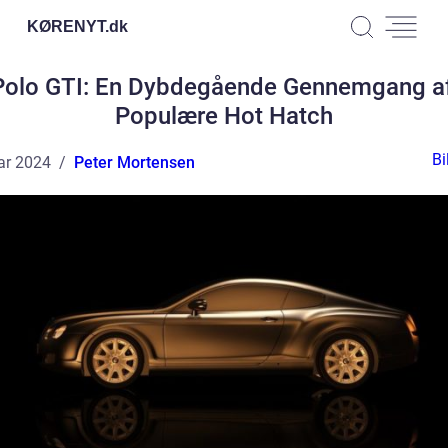
KØRENYT.
dk
olo GTI: En Dybdegående Gennemgang a
Populære Hot Hatch
Bi
ar 2024
Peter Mortensen