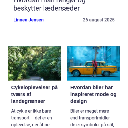
Hvordan man rengør og
beskytter lædersæder
Linnea Jensen
26 august 2025
Cykeloplevelser på
Hvordan biler har
tværs af
inspireret mode og
landegrænser
design
At cykle er ikke bare
Biler er meget mere
transport – det er en
end transportmidler –
oplevelse, der åbner
de er symboler på stil,