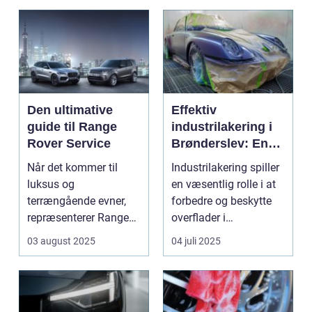
Den ultimative
Effektiv
guide til Range
industrilakering i
Rover Service
Brønderslev: En
dybdegående
Når det kommer til
Industrilakering spiller
guide
luksus og
en væsentlig rolle i at
terrængående evner,
forbedre og beskytte
repræsenterer Range
overflader i
Rover n...
forskellige...
03 august 2025
04 juli 2025