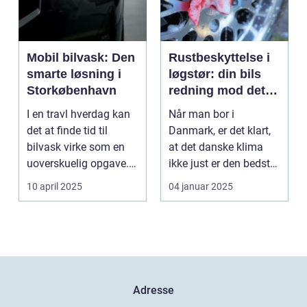
Mobil bilvask: Den
Rustbeskyttelse i
smarte løsning i
løgstør: din bils
Storkøbenhavn
redning mod det
danske klima
I en travl hverdag kan
Når man bor i
det at finde tid til
Danmark, er det klart,
bilvask virke som en
at det danske klima
uoverskuelig opgave.
ikke just er den bedste
Især i S...
ven for bilen...
10 april 2025
04 januar 2025
Adresse