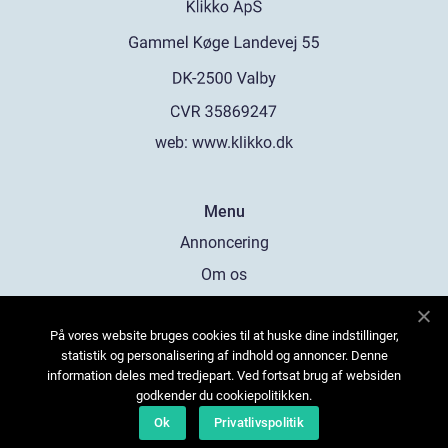
web:
www.klikko.dk
Menu
Annoncering
Om os
Cookies
På vores website bruges cookies til at huske dine indstillinger,
Kontakt os
statistik og personalisering af indhold og annoncer. Denne
Sitemap
information deles med tredjepart. Ved fortsat brug af websiden
godkender du cookiepolitikken.
Ok
Privatlivspolitik