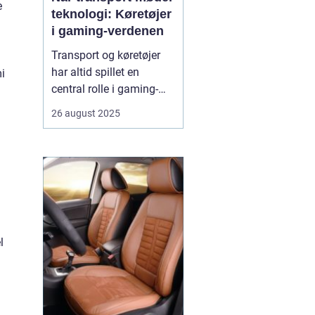
e
teknologi: Køretøjer
i gaming-verdenen
Transport og køretøjer
har altid spillet en
i
central rolle i gaming-
verdenen. Fra realistiske
26 august 2025
racingspil til futuristiske
actionspil giver biler,
motorcykler og lastbiler
spillerne mulighed for at
.
opleve fart, strategi og
teknologi p&ari...
l