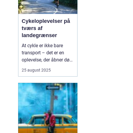
Cykeloplevelser på
tværs af
landegrænser
At cykle er ikke bare
transport – det er en
oplevelse, der åbner døre
til nye kulturer,
25 august 2025
landskaber og møder
med mennesker. Flere og
flere vælger at tage
cyklen med på ferien, og
det giver en helt særlig
fri...