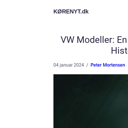
KØRENYT.
dk
VW Modeller: E
His
04 januar 2024
Peter Mortensen