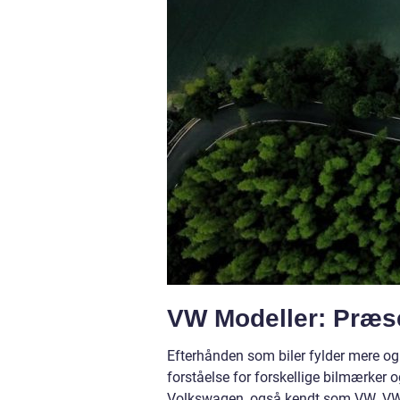
VW Modeller: Præs
Efterhånden som biler fylder mere og m
forståelse for forskellige bilmærker 
Volkswagen, også kendt som VW. VW-