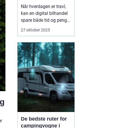
Når hverdagen er travl,
kan en digital bilhandel
spare både tid og penge.
Mange danskere finder i
27 oktober 2025
dag deres næste bil på
nettet, fordi udvalget er
stort, priserne er
gennemsigtige, og
processen er blevet mere
sikker. Nø...
ng
De bedste ruter for
er
campingvogne i