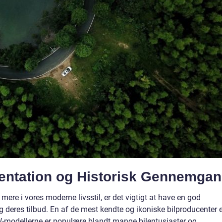
entation og Historisk Gennemga
ere i vores moderne livsstil, er det vigtigt at have en god
og deres tilbud. En af de mest kendte og ikoniske bilproducenter 
modellerne er populære blandt mange bilentusiaster og