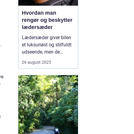
Hvordan man
rengør og beskytter
lædersæder
Lædersæder giver bilen
.
et luksuriøst og stilfuldt
udseende, men de
kræver også særlig pleje
26 august 2025
for at bevare deres
kvalitet og holdbarhed.
ve
Uden korrekt rengøring
e
og beskyttelse kan læder
blive tør...
g