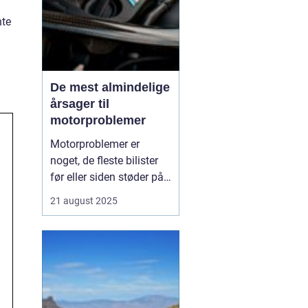
nte
De mest almindelige
årsager til
motorproblemer
Motorproblemer er
noget, de fleste bilister
før eller siden støder på.
Nogle gange viser de sig
21 august 2025
som små drillerier, andre
gange som alvorlige fejl,
der kræver professionel
hjælp. Ofte skyldes
problemerne ikke en ...