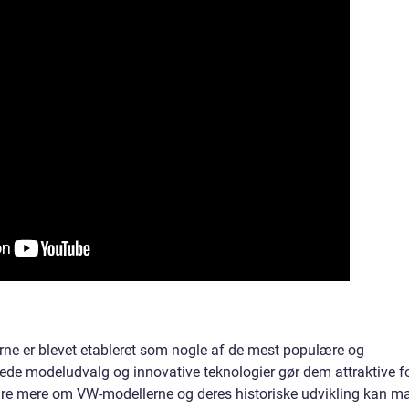
erne er blevet etableret som nogle af de mest populære og
rede modeludvalg og innovative teknologier gør dem attraktive f
t lære mere om VW-modellerne og deres historiske udvikling kan m