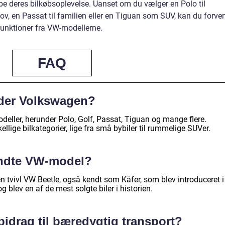
e deres bilkøbsoplevelse. Uanset om du vælger en Polo til
ov, en Passat til familien eller en Tiguan som SUV, kan du forve
funktioner fra VW-modellerne.
FAQ
yder Volkswagen?
deller, herunder Polo, Golf, Passat, Tiguan og mange flere.
llige bilkategorier, lige fra små bybiler til rummelige SUVer.
endte VW-model?
tvivl VW Beetle, også kendt som Käfer, som blev introduceret i
g blev en af de mest solgte biler i historien.
idrag til bæredygtig transport?