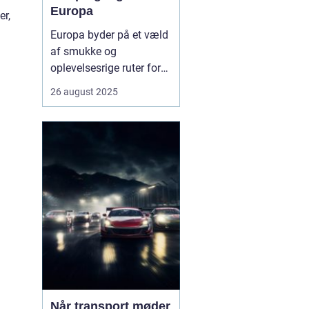
Europa
er,
Europa byder på et væld
af smukke og
oplevelsesrige ruter for
campingvogne. Fra
26 august 2025
kystnære veje med
betagende havudsigt til
grønne bjergpassager og
charmerende landsbyer,
er mulighederne mange.
Campingvognen giver
friheden til ...
m
Når transport møder