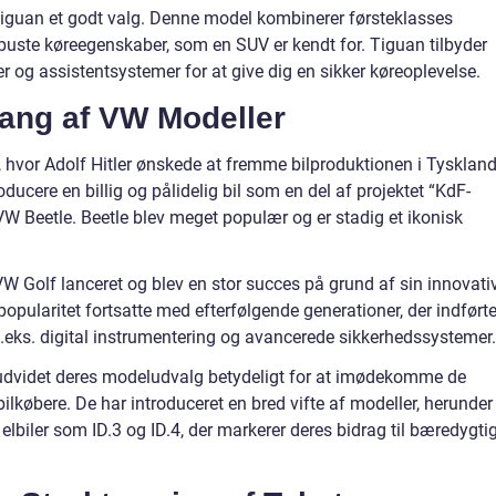
Tiguan et godt valg. Denne model kombinerer førsteklasses
ste køreegenskaber, som en SUV er kendt for. Tiguan tilbyder
 og assistentsystemer for at give dig en sikker køreoplevelse.
ang af VW Modeller
e, hvor Adolf Hitler ønskede at fremme bilproduktionen i Tyskland
oducere en billig og pålidelig bil som en del af projektet “KdF-
W Beetle. Beetle blev meget populær og er stadig et ikonisk
VW Golf lanceret og blev en stor succes på grund af sin innovati
popularitet fortsatte med efterfølgende generationer, der indført
.eks. digital instrumentering og avancerede sikkerhedssystemer.
VW udvidet deres modeludvalg betydeligt for at imødekomme de
lkøbere. De har introduceret en bred vifte af modeller, herunder
biler som ID.3 og ID.4, der markerer deres bidrag til bæredygti