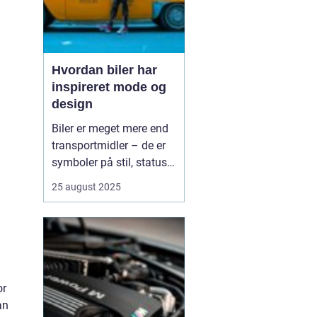
Hvordan biler har
inspireret mode og
design
Biler er meget mere end
transportmidler – de er
symboler på stil, status
og innovation. Gennem
25 august 2025
tiden har bilernes former,
farver og materialer sat
tydelige spor i mode- og
designverdenen. Fra de
glinsende kromdetaljer i
1950’ernes C...
or
an