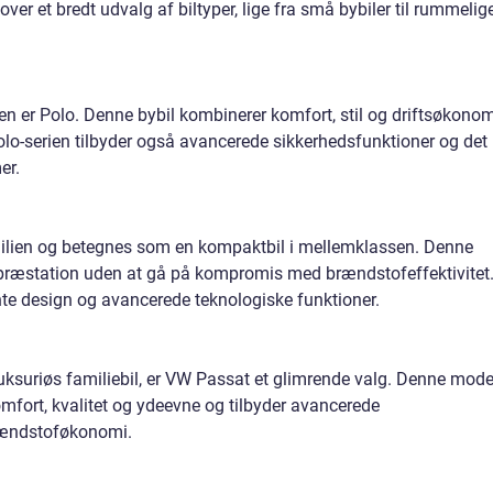
er et bredt udvalg af biltyper, lige fra små bybiler til rummelig
n er Polo. Denne bybil kombinerer komfort, stil og driftsøkonom
 Polo-serien tilbyder også avancerede sikkerhedsfunktioner og det
er.
familien og betegnes som en kompaktbil i mellemklassen. Denne
 præstation uden at gå på kompromis med brændstofeffektivitet
ante design og avancerede teknologiske funktioner.
luksuriøs familiebil, er VW Passat et glimrende valg. Denne mode
mfort, kvalitet og ydeevne og tilbyder avancerede
brændstoføkonomi.