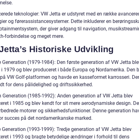
melse.
erede teknologier: VW Jetta er udstyret med en række avancere
gier og førerassistancesystemer. Dette inkluderer en berørings
otainmentsystem, der giver adgang til navigation, musikstreami
th-forbindelse og meget mere.
etta’s Historiske Udvikling
e Generation (1979-1984): Den første generation af VW Jetta ble
t i 1979 og blev produceret i både Europa og Nordamerika. Den b
 på VW Golf-platformen og havde en kasseformet karrosseri. De
t for dens pålidelighed og driftssikkerhed.
 Generation (1985-1992): Anden generation af VW Jetta blev
ceret i 1985 og blev kendt for sit mere aerodynamiske design. D
rbedrede motorer og sikkerhedsfunktioner. Denne generation ha
or succes på det nordamerikanske marked.
e Generation (1993-1999): Tredje generation af VW Jetta blev
ret i 1993 og bragte betydelige ændringer i forhold til dens