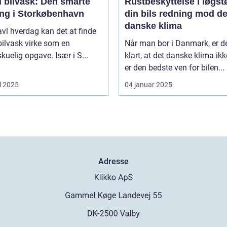
l bilvask: Den smarte
Rustbeskyttelse i løgst
ing i Storkøbenhavn
din bils redning mod de
danske klima
ravl hverdag kan det at finde
l bilvask virke som en
Når man bor i Danmark, er d
kuelig opgave. Især i S...
klart, at det danske klima ikk
er den bedste ven for bilen...
l 2025
04 januar 2025
Adresse