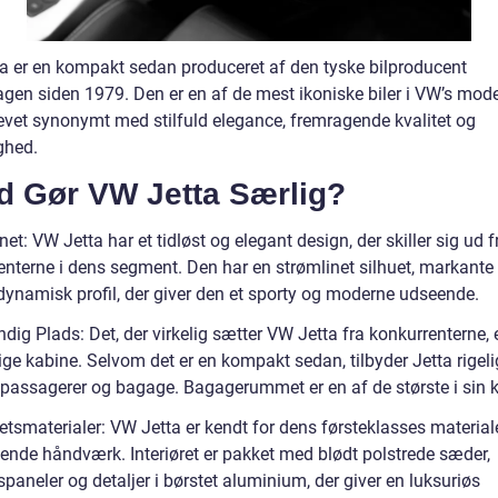
a er en kompakt sedan produceret af den tyske bilproducent
gen siden 1979. Den er en af de mest ikoniske biler i VW’s mode
levet synonymt med stilfuld elegance, fremragende kvalitet og
ghed.
d Gør VW Jetta Særlig?
et: VW Jetta har et tidløst og elegant design, der skiller sig ud f
enterne i dens segment. Den har en strømlinet silhuet, markante
dynamisk profil, der giver den et sporty og moderne udseende.
dig Plads: Det, der virkelig sætter VW Jetta fra konkurrenterne, 
ge kabine. Selvom det er en kompakt sedan, tilbyder Jetta rigeli
e passagerer og bagage. Bagagerummet er en af de største i sin k
etsmaterialer: VW Jetta er kendt for dens førsteklasses material
ende håndværk. Interiøret er pakket med blødt polstrede sæder,
paneler og detaljer i børstet aluminium, der giver en luksuriøs