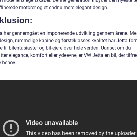
e modellens egenskaber. Denne generation tilbyder den nyeste te
ffinerede motorer og et endnu mere elegant design.
klusion:
a har gennemgået en imponerende udvikling gennem årene. Med
design, rummelige kabine og førsteklasses kvalitet har Jetta for
e til bilentusiaster og bil-ejere over hele verden. Uanset om du
er elegance, komfort eller ydeevne, er VW Jetta en bil, der tilfred
e behov.