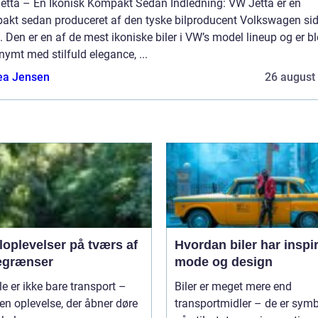
etta – En Ikonisk Kompakt Sedan Indledning: VW Jetta er en
akt sedan produceret af den tyske bilproducent Volkswagen si
 Den er en af de mest ikoniske biler i VW’s model lineup og er bl
ymt med stilfuld elegance, ...
ea Jensen
26 august
loplevelser på tværs af
Hvordan biler har inspi
egrænser
mode og design
le er ikke bare transport –
Biler er meget mere end
 en oplevelse, der åbner døre
transportmidler – de er symb