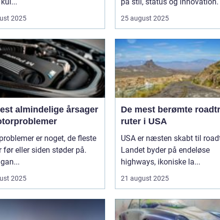
 kul...
på stil, status og innovation. 
ust 2025
25 august 2025
est almindelige årsager
De mest berømte roadtr
motorproblemer
ruter i USA
roblemer er noget, de fleste
USA er næsten skabt til roadt
r før eller siden støder på.
Landet byder på endeløse
gan...
highways, ikoniske la...
ust 2025
21 august 2025