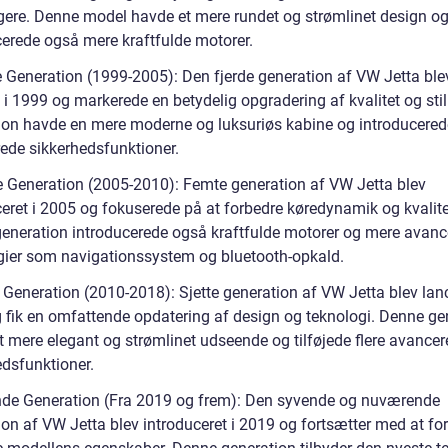
ere. Denne model havde et mere rundet og strømlinet design o
cerede også mere kraftfulde motorer.
e Generation (1999-2005): Den fjerde generation af VW Jetta ble
 i 1999 og markerede en betydelig opgradering af kvalitet og sti
ion havde en mere moderne og luksuriøs kabine og introducered
ede sikkerhedsfunktioner.
 Generation (2005-2010): Femte generation af VW Jetta blev
ceret i 2005 og fokuserede på at forbedre køredynamik og kvalite
eneration introducerede også kraftfulde motorer og mere avanc
gier som navigationssystem og bluetooth-opkald.
 Generation (2010-2018): Sjette generation af VW Jetta blev lanc
 fik en omfattende opdatering af design og teknologi. Denne ge
t mere elegant og strømlinet udseende og tilføjede flere avance
edsfunktioner.
de Generation (Fra 2019 og frem): Den syvende og nuværende
on af VW Jetta blev introduceret i 2019 og fortsætter med at for