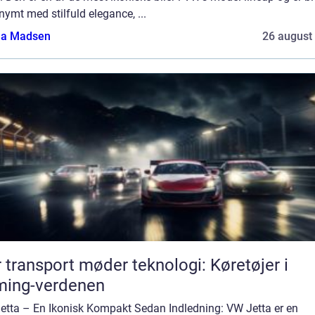
ymt med stilfuld elegance, ...
a Madsen
26 august
 transport møder teknologi: Køretøjer i
ming-verdenen
etta – En Ikonisk Kompakt Sedan Indledning: VW Jetta er en