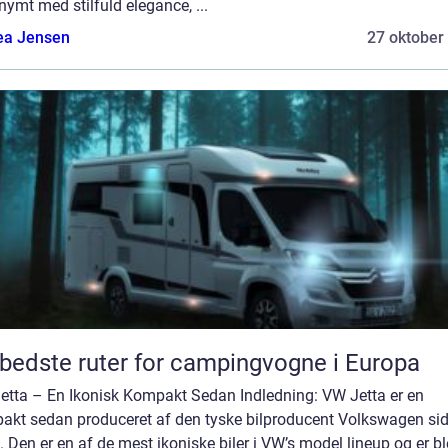
ymt med stilfuld elegance, ...
ea Jensen
27 oktober
bedste ruter for campingvogne i Europa
etta – En Ikonisk Kompakt Sedan Indledning: VW Jetta er en
akt sedan produceret af den tyske bilproducent Volkswagen si
 Den er en af de mest ikoniske biler i VW’s model lineup og er bl