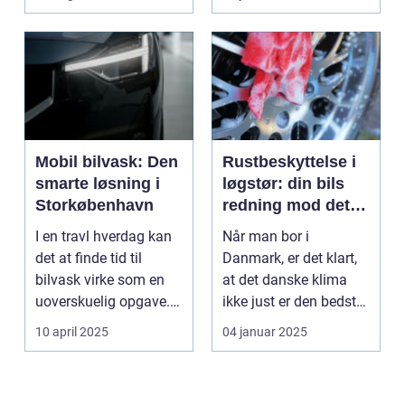
Mobil bilvask: Den
Rustbeskyttelse i
smarte løsning i
løgstør: din bils
Storkøbenhavn
redning mod det
danske klima
I en travl hverdag kan
Når man bor i
det at finde tid til
Danmark, er det klart,
bilvask virke som en
at det danske klima
uoverskuelig opgave.
ikke just er den bedste
Især i S...
ven for bilen...
10 april 2025
04 januar 2025