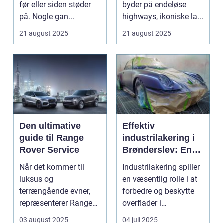
før eller siden støder
byder på endeløse
på. Nogle gan...
highways, ikoniske la...
21 august 2025
21 august 2025
Den ultimative
Effektiv
guide til Range
industrilakering i
Rover Service
Brønderslev: En
dybdegående
Når det kommer til
Industrilakering spiller
guide
luksus og
en væsentlig rolle i at
terrængående evner,
forbedre og beskytte
repræsenterer Range
overflader i
Rover n...
forskellige...
03 august 2025
04 juli 2025