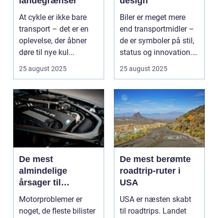
landegrænser
design
At cykle er ikke bare
Biler er meget mere
transport – det er en
end transportmidler –
oplevelse, der åbner
de er symboler på stil,
døre til nye kul...
status og innovation.
...
25 august 2025
25 august 2025
De mest
De mest berømte
almindelige
roadtrip-ruter i
årsager til
USA
motorproblemer
Motorproblemer er
USA er næsten skabt
noget, de fleste bilister
til roadtrips. Landet