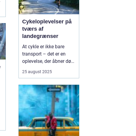
,
Cykeloplevelser på
tværs af
landegrænser
At cykle er ikke bare
transport – det er en
oplevelse, der åbner døre
e
til nye kulturer,
25 august 2025
landskaber og møder
med mennesker. Flere og
e
flere vælger at tage
cyklen med på ferien, og
det giver en helt særlig
fri...