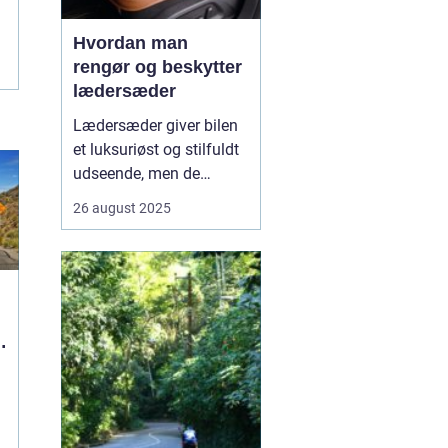
Hvordan man
rengør og beskytter
lædersæder
Lædersæder giver bilen
et luksuriøst og stilfuldt
udseende, men de
kræver også særlig pleje
26 august 2025
for at bevare deres
kvalitet og holdbarhed.
Uden korrekt rengøring
og beskyttelse kan læder
blive tør...