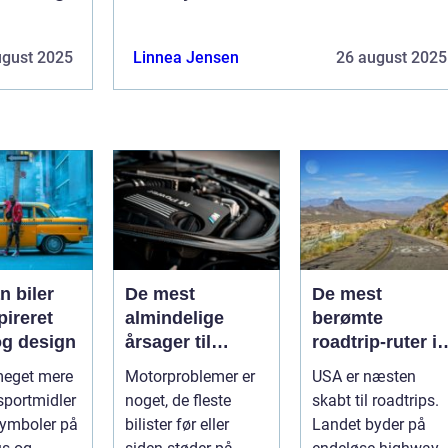
ugust 2025
Linnea Jensen
26 august 2025
n biler
De mest
De mest
pireret
almindelige
berømte
g design
årsager til
roadtrip-ruter i
motorproblemer
USA
 meget mere
Motorproblemer er
USA er næsten
sportmidler
noget, de fleste
skabt til roadtrips.
symboler på
bilister før eller
Landet byder på