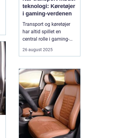
teknologi: Køretøjer
i gaming-verdenen
Transport og køretøjer
har altid spillet en
central rolle i gaming-
verdenen. Fra realistiske
26 august 2025
racingspil til futuristiske
actionspil giver biler,
motorcykler og lastbiler
spillerne mulighed for at
opleve fart, strategi og
teknologi p&ari...