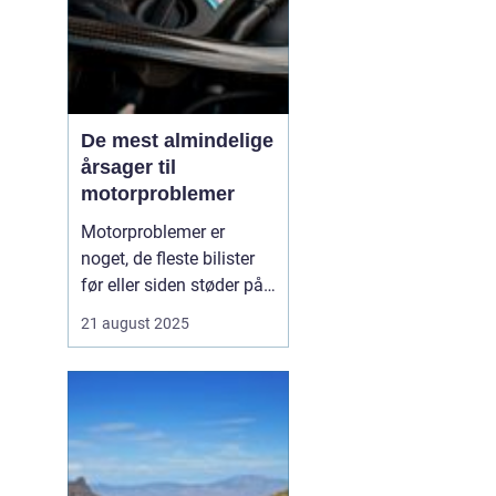
De mest almindelige
årsager til
motorproblemer
Motorproblemer er
noget, de fleste bilister
før eller siden støder på.
Nogle gange viser de sig
21 august 2025
som små drillerier, andre
gange som alvorlige fejl,
der kræver professionel
hjælp. Ofte skyldes
problemerne ikke en ...