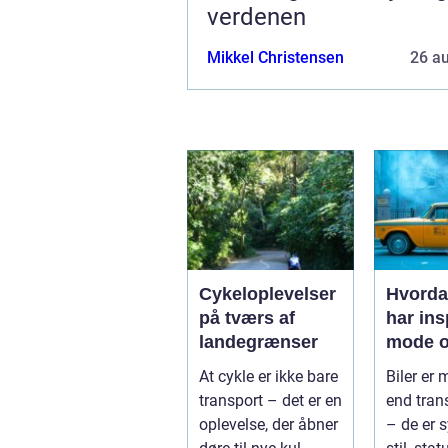
verdenen
Mikkel Christensen
26 a
Cykeloplevelser
Hvorda
på tværs af
har ins
landegrænser
mode o
At cykle er ikke bare
Biler er
transport – det er en
end tran
oplevelse, der åbner
– de er 