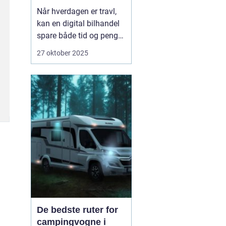
Når hverdagen er travl,
kan en digital bilhandel
spare både tid og penge.
Mange danskere finder i
27 oktober 2025
dag deres næste bil på
nettet, fordi udvalget er
stort, priserne er
gennemsigtige, og
processen er blevet mere
sikker. Nø...
De bedste ruter for
campingvogne i