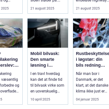
tus og
siden støder på.
endeløse highways
n. ...
Nogle gan...
ikoniske la...
t 2025
21 august 2025
21 august 2025
v
Mobil bilvask:
Rustbeskyttels
ilakering
Den smarte
i løgstør: din
erslev:
løsning i
bils redning
Storkøbenhavn
mod det dansk
akering
I en travl hverdag
Når man bor i
gående
klima
n væsentlig
kan det at finde tid
Danmark, er det
t forbedre og
til bilvask virke som
klart, at det danske
overflader i
en uoverskuelig
klima ikke just er
e...
opgave. Især i S...
den bedste ven for
25
10 april 2025
04 januar 2025
bilen...