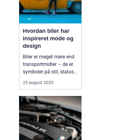
Hvordan biler har
inspireret mode og
design
Biler er meget mere end
transportmidler – de er
symboler på stil, status
og innovation. Gennem
25 august 2025
tiden har bilernes former,
farver og materialer sat
tydelige spor i mode- og
designverdenen. Fra de
glinsende kromdetaljer i
1950’ernes C...