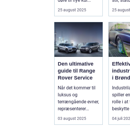
døre til nye kul...
stil, sta
innovatio
25 august 2025
25 augus
Den ultimative
Effekti
guide til Range
industr
Rover Service
i Brønd
En
Når det kommer til
Industril
dybde
luksus og
spiller e
guide
terrængående evner,
rolle i a
repræsenterer
beskytte 
Range Rover n...
forskellig
03 august 2025
04 juli 20