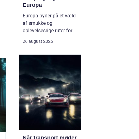
Europa
Europa byder på et væld
af smukke og
oplevelsesrige ruter for
campingvogne. Fra
26 august 2025
kystnære veje med
betagende havudsigt til
grønne bjergpassager og
charmerende landsbyer,
er mulighederne mange.
Campingvognen giver
friheden til ...
Når transport møder