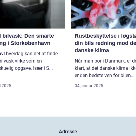
l bilvask: Den smarte
Rustbeskyttelse i løgst
ing i Storkøbenhavn
din bils redning mod de
danske klima
ravl hverdag kan det at finde
l bilvask virke som en
Når man bor i Danmark, er d
kuelig opgave. Især i S...
klart, at det danske klima ikk
er den bedste ven for bilen...
l 2025
04 januar 2025
Adresse