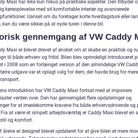
y Maxi har ikke kun fokus på praktiske aspekter. Den tilbyder 
ig køreoplevelse med sit komfortable interiør og avancerede
gifunktioner. Uanset om du foretager korte hverdagsture eller la
, kan du være sikker på at nyde turen i denne bil.
torisk gennemgang af VW Caddy 
y Maxi er blevet drevet af ønsket om at skabe en praktisk og 
n til både erhverv og fritid. Bilen blev oprindeligt introduceret 
t i 2008 som en forlænget version af den almindelige VW Cadd
tørre udgave var et oplagt valg for dem, der havde brug for mer
transport.
ens introduktion har VW Caddy Maxi fortsat med at imponere
siaster verden over. Den har gennemgået flere opdateringer og
inger for at imødekomme kravene fra både erhvervsdrivende og 
. Fra at være et simpelt arbejdsværktøj er Caddy Maxi blevet en a
stil og komfort.
af årene er designet blevet opdateret for at give bilen et mere m