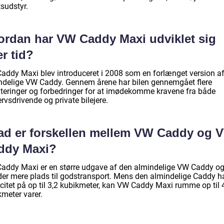
sudstyr.
ordan har VW Caddy Maxi udviklet sig
r tid?
addy Maxi blev introduceret i 2008 som en forlænget version a
ndelige VW Caddy. Gennem årene har bilen gennemgået flere
teringer og forbedringer for at imødekomme kravene fra både
rvsdrivende og private bilejere.
ad er forskellen mellem VW Caddy og 
ddy Maxi?
addy Maxi er en større udgave af den almindelige VW Caddy o
yder mere plads til godstransport. Mens den almindelige Caddy h
citet på op til 3,2 kubikmeter, kan VW Caddy Maxi rumme op til 
kmeter varer.