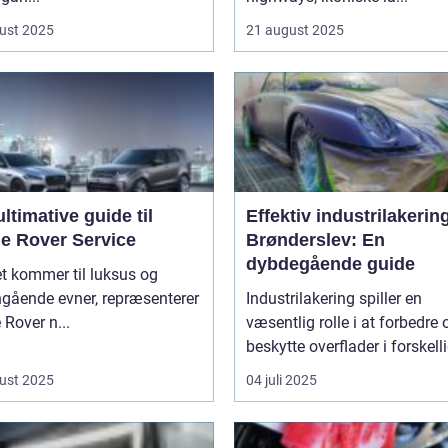
ust 2025
21 august 2025
ltimative guide til
Effektiv industrilakering
e Rover Service
Brønderslev: En
dybdegående guide
t kommer til luksus og
ngående evner, repræsenterer
Industrilakering spiller en
Rover n...
væsentlig rolle i at forbedre 
beskytte overflader i forskelli
ust 2025
04 juli 2025