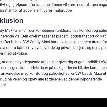
tivt og hjælpsomt for læserne. Tonen vil være neutral, men enga
iastisk for at appellere til vores målgruppe.
klusion
y Maxi er en bil, der kombinerer funktionalitet, komfort og påli
nerende vis. Den giver masser af plads til godstransport og kan
es efter behov. VW Caddy Maxi har udviklet sig gennem årene for
avene fra både erhvervsdrivende og private bilejere, og dens pop
ter med at vokse.
, at denne dybdegående artikel har givet dig et godt indblik i V
 dens egenskaber. Hvis du er på udkig efter en bil, der kombiner
k anvendelse med komfort og pålidelighed, er VW Caddy Maxi et
ør ud på vejen og oplev alle fordelene ved denne imponerende
gn!