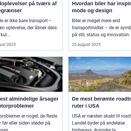
loplevelser på tværs af
Hvordan biler har inspi
egrænser
mode og design
le er ikke bare transport –
Biler er meget mere end
 en oplevelse, der åbner døre
transportmidler – de er symb
 kul...
på stil, status og innovation. 
ust 2025
25 august 2025
est almindelige årsager
De mest berømte roadtr
motorproblemer
ruter i USA
roblemer er noget, de fleste
USA er næsten skabt til roadt
r før eller siden støder på.
Landet byder på endeløse
gan...
highways, ikoniske la...