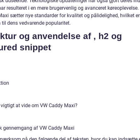
k udseende. Teknologiske opdateringer har også gjort deres ind
har resulteret i en mere brugervenlig og avanceret køreoplevelse
xi sætter nye standarder for kvalitet og pålidelighed, hvilket er
 til dens vedvarende popularitet.
ktur og anvendelse af , h2 og
ured snippet
ktion
 vigtigt at vide om VW Caddy Maxi?
sk gennemgang af VW Caddy Maxi
ærksom på den følgende del af teksten, hvor du kan indsætte 