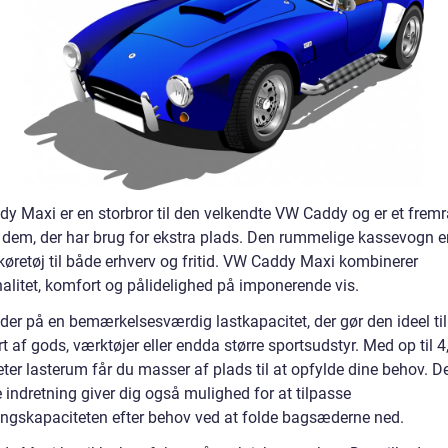
y Maxi er en storbror til den velkendte VW Caddy og er et frem
r dem, der har brug for ekstra plads. Den rummelige kassevogn er
køretøj til både erhverv og fritid. VW Caddy Maxi kombinerer
nalitet, komfort og pålidelighed på imponerende vis.
der på en bemærkelsesværdig lastkapacitet, der gør den ideel til
t af gods, værktøjer eller endda større sportsudstyr. Med op til 4
ter lasterum får du masser af plads til at opfylde dine behov. D
e indretning giver dig også mulighed for at tilpasse
ingskapaciteten efter behov ved at folde bagsæderne ned.