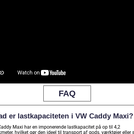
FAQ
ad er lastkapaciteten i VW Caddy Maxi?
addy Maxi har en imponerende lastkapacitet på op til 4,2
meter, hvilket gør den ideel til transport af gods, værktøjer eller 