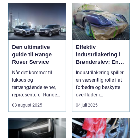
Den ultimative
Effektiv
guide til Range
industrilakering i
Rover Service
Brønderslev: En
dybdegående
Når det kommer til
Industrilakering spiller
guide
luksus og
en væsentlig rolle i at
terrængående evner,
forbedre og beskytte
repræsenterer Range
overflader i
Rover n...
forskellige...
03 august 2025
04 juli 2025