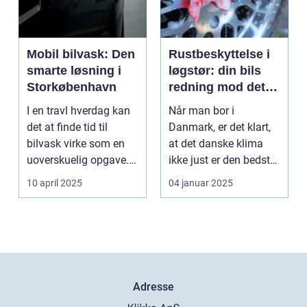
Mobil bilvask: Den
Rustbeskyttelse i
smarte løsning i
løgstør: din bils
Storkøbenhavn
redning mod det
danske klima
I en travl hverdag kan
Når man bor i
det at finde tid til
Danmark, er det klart,
bilvask virke som en
at det danske klima
uoverskuelig opgave.
ikke just er den bedste
Især i S...
ven for bilen...
10 april 2025
04 januar 2025
Adresse