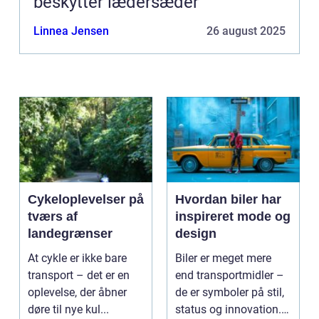
beskytter lædersæder
Linnea Jensen
26 august 2025
Cykeloplevelser på
Hvordan biler har
tværs af
inspireret mode og
landegrænser
design
At cykle er ikke bare
Biler er meget mere
transport – det er en
end transportmidler –
oplevelse, der åbner
de er symboler på stil,
døre til nye kul...
status og innovation.