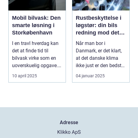
Mobil bilvask: Den
Rustbeskyttelse i
smarte løsning i
løgstør: din bils
Storkøbenhavn
redning mod det
danske klima
I en travl hverdag kan
Når man bor i
det at finde tid til
Danmark, er det klart,
bilvask virke som en
at det danske klima
uoverskuelig opgave.
ikke just er den bedste
Især i S...
ven for bilen...
10 april 2025
04 januar 2025
Adresse