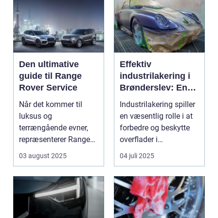
Den ultimative
Effektiv
guide til Range
industrilakering i
Rover Service
Brønderslev: En
dybdegående
Når det kommer til
Industrilakering spiller
guide
luksus og
en væsentlig rolle i at
terrængående evner,
forbedre og beskytte
repræsenterer Range
overflader i
Rover n...
forskellige...
03 august 2025
04 juli 2025