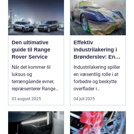
Den ultimative
Effektiv
guide til Range
industrilakering i
Rover Service
Brønderslev: En
dybdegående
Når det kommer til
Industrilakering spiller
guide
luksus og
en væsentlig rolle i at
terrængående evner,
forbedre og beskytte
repræsenterer Range
overflader i
Rover n...
forskellige...
03 august 2025
04 juli 2025