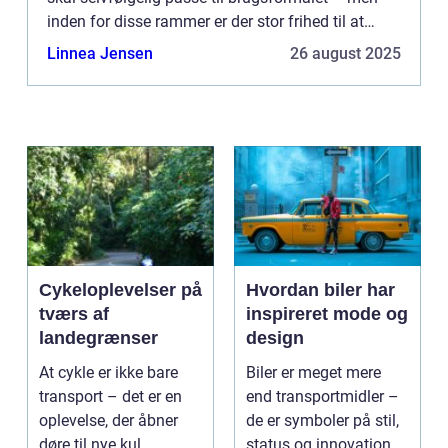
inden for disse rammer er der stor frihed til at
udfolde sig kreativt. I denne artikel giver vi ...
Linnea Jensen
26 august 2025
Cykeloplevelser på
Hvordan biler har
tværs af
inspireret mode og
landegrænser
design
At cykle er ikke bare
Biler er meget mere
transport – det er en
end transportmidler –
oplevelse, der åbner
de er symboler på stil,
døre til nye kul...
status og innovation.