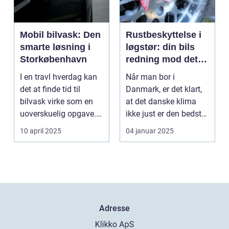
Mobil bilvask: Den
Rustbeskyttelse i
smarte løsning i
løgstør: din bils
Storkøbenhavn
redning mod det
danske klima
I en travl hverdag kan
Når man bor i
det at finde tid til
Danmark, er det klart,
bilvask virke som en
at det danske klima
uoverskuelig opgave.
ikke just er den bedste
Især i S...
ven for bilen...
10 april 2025
04 januar 2025
Adresse