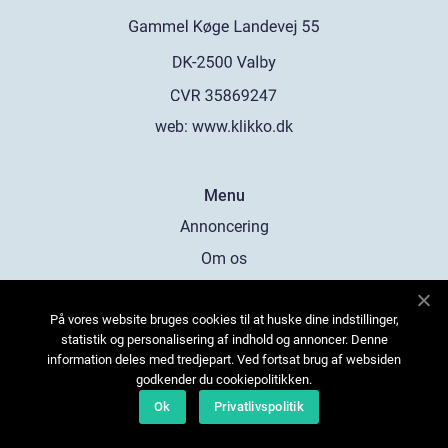
web:
www.klikko.dk
Menu
Annoncering
Om os
Cookies
På vores website bruges cookies til at huske dine indstillinger,
Kontakt os
statistik og personalisering af indhold og annoncer. Denne
Sitemap
information deles med tredjepart. Ved fortsat brug af websiden
godkender du cookiepolitikken.
Ok
Privatlivspolitik