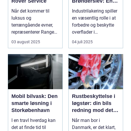
Rover Service
Brønderslev: En
dybdegående
Når det kommer til
Industrilakering spiller
guide
luksus og
en væsentlig rolle i at
terrængående evner,
forbedre og beskytte
repræsenterer Range
overflader i
Rover n...
forskellige...
03 august 2025
04 juli 2025
Mobil bilvask: Den
Rustbeskyttelse i
smarte løsning i
løgstør: din bils
Storkøbenhavn
redning mod det
danske klima
I en travl hverdag kan
Når man bor i
det at finde tid til
Danmark, er det klart,