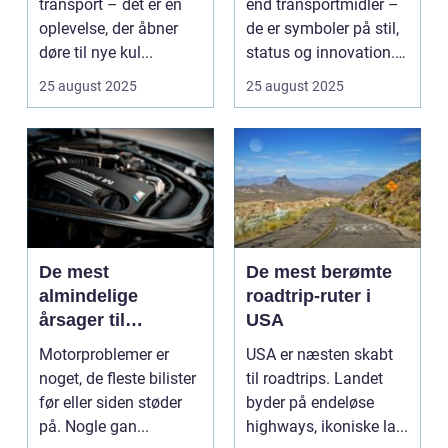
transport – det er en
end transportmidler –
oplevelse, der åbner
de er symboler på stil,
døre til nye kul...
status og innovation.
...
25 august 2025
25 august 2025
De mest
De mest berømte
almindelige
roadtrip-ruter i
årsager til
USA
motorproblemer
Motorproblemer er
USA er næsten skabt
noget, de fleste bilister
til roadtrips. Landet
før eller siden støder
byder på endeløse
på. Nogle gan...
highways, ikoniske la...