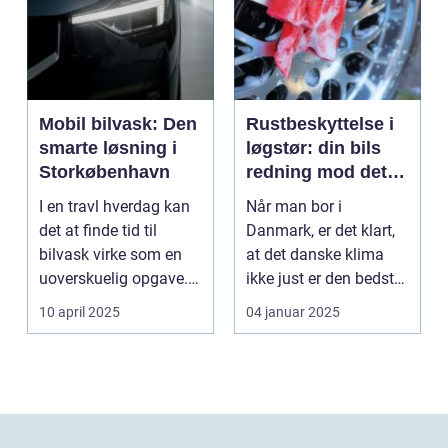
Mobil bilvask: Den
Rustbeskyttelse i
smarte løsning i
løgstør: din bils
Storkøbenhavn
redning mod det
danske klima
I en travl hverdag kan
Når man bor i
det at finde tid til
Danmark, er det klart,
bilvask virke som en
at det danske klima
uoverskuelig opgave.
ikke just er den bedste
Især i S...
ven for bilen...
10 april 2025
04 januar 2025