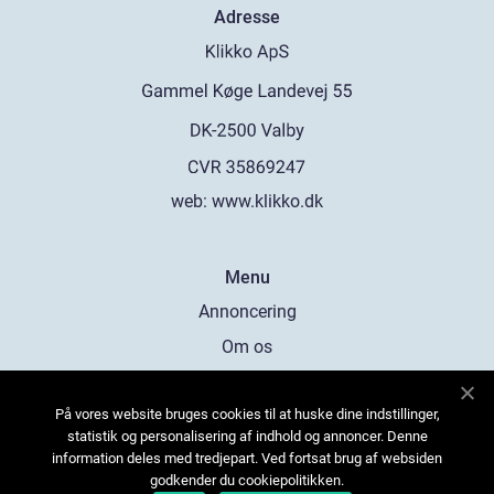
Adresse
web:
www.klikko.dk
Menu
Annoncering
Om os
Cookies
På vores website bruges cookies til at huske dine indstillinger,
Kontakt os
statistik og personalisering af indhold og annoncer. Denne
Sitemap
information deles med tredjepart. Ved fortsat brug af websiden
godkender du cookiepolitikken.