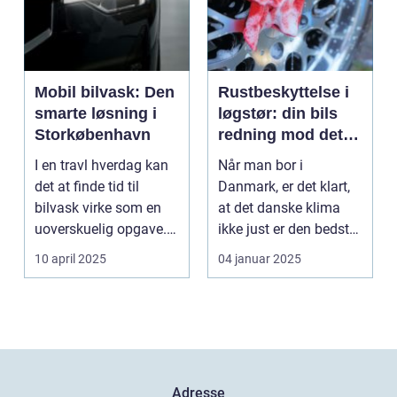
Mobil bilvask: Den
Rustbeskyttelse i
smarte løsning i
løgstør: din bils
Storkøbenhavn
redning mod det
danske klima
I en travl hverdag kan
Når man bor i
det at finde tid til
Danmark, er det klart,
bilvask virke som en
at det danske klima
uoverskuelig opgave.
ikke just er den bedste
Især i S...
ven for bilen...
10 april 2025
04 januar 2025
Adresse