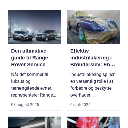
Den ultimative
Effektiv
guide til Range
industrilakering i
Rover Service
Brønderslev: En
dybdegående
Når det kommer til
Industrilakering spiller
guide
luksus og
en væsentlig rolle i at
terrængående evner,
forbedre og beskytte
repræsenterer Range
overflader i
Rover n...
forskellige...
03 august 2025
04 juli 2025