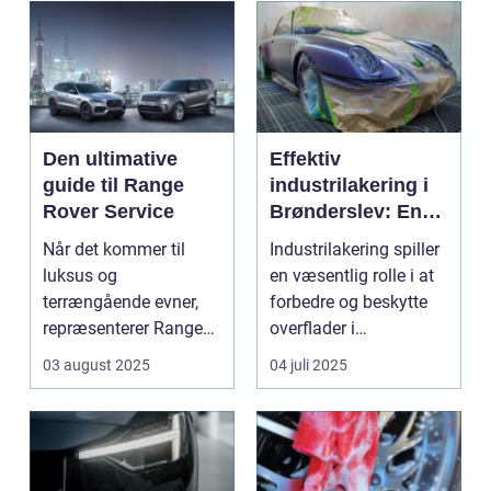
Den ultimative
Effektiv
guide til Range
industrilakering i
Rover Service
Brønderslev: En
dybdegående
Når det kommer til
Industrilakering spiller
guide
luksus og
en væsentlig rolle i at
terrængående evner,
forbedre og beskytte
repræsenterer Range
overflader i
Rover n...
forskellige...
03 august 2025
04 juli 2025