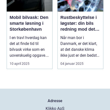
Mobil bilvask: Den
Rustbeskyttelse i
smarte løsning i
løgstør: din bils
Storkøbenhavn
redning mod det
danske klima
I en travl hverdag kan
Når man bor i
det at finde tid til
Danmark, er det klart,
bilvask virke som en
at det danske klima
uoverskuelig opgave.
ikke just er den bedste
Især i S...
ven for bilen...
10 april 2025
04 januar 2025
Adresse