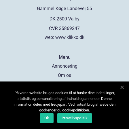
web:
www.klikko.dk
Menu
Annoncering
Om os
Cookies
På vores website bruges cookies til at huske dine indstillinger,
Kontakt os
statistik og personalisering af indhold og annoncer. Denne
Sitemap
information deles med tredjepart. Ved fortsat brug af websiden
godkender du cookiepolitikken.
Ok
Privatlivspolitik