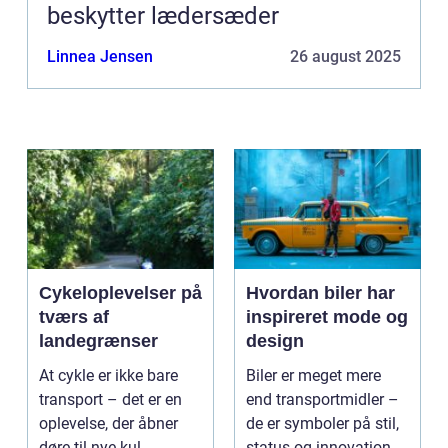
beskytter lædersæder
Linnea Jensen
26 august 2025
Cykeloplevelser på
Hvordan biler har
tværs af
inspireret mode og
landegrænser
design
At cykle er ikke bare
Biler er meget mere
transport – det er en
end transportmidler –
oplevelse, der åbner
de er symboler på stil,
døre til nye kul...
status og innovation.