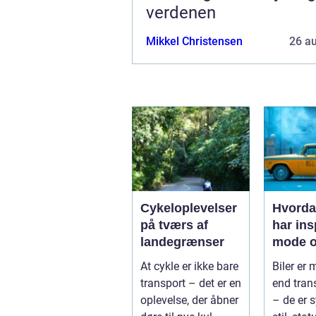
verdenen
Mikkel Christensen
26 a
Cykeloplevelser
Hvorda
på tværs af
har ins
landegrænser
mode o
At cykle er ikke bare
Biler er
transport – det er en
end tran
oplevelse, der åbner
– de er 