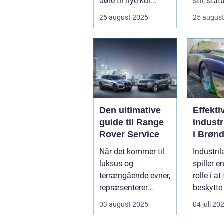
døre til nye kul...
stil, sta
innovatio
25 august 2025
25 augus
Den ultimative
Effekti
guide til Range
industr
Rover Service
i Brønd
En
Når det kommer til
Industril
dybde
luksus og
spiller e
guide
terrængående evner,
rolle i a
repræsenterer
beskytte 
Range Rover n...
forskellig
03 august 2025
04 juli 20