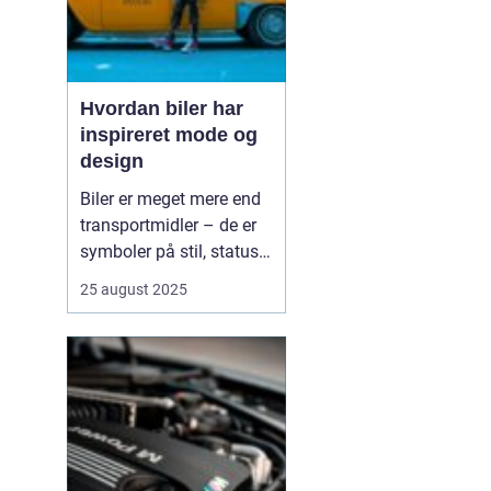
Hvordan biler har
inspireret mode og
design
Biler er meget mere end
transportmidler – de er
symboler på stil, status
og innovation. Gennem
25 august 2025
tiden har bilernes former,
farver og materialer sat
tydelige spor i mode- og
designverdenen. Fra de
glinsende kromdetaljer i
1950’ernes C...