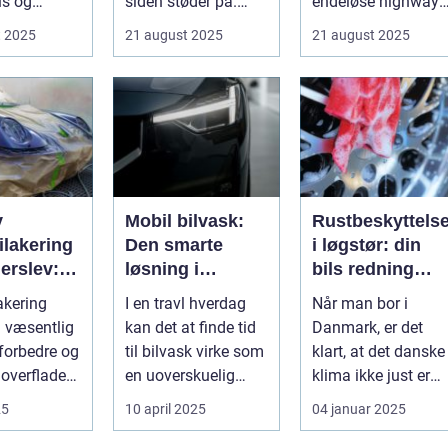
tus og
siden støder på.
endeløse highways
n. ...
Nogle gan...
ikoniske la...
t 2025
21 august 2025
21 august 2025
v
Mobil bilvask:
Rustbeskyttels
ilakering
Den smarte
i løgstør: din
erslev:
løsning i
bils redning
Storkøbenhavn
mod det dansk
akering
I en travl hverdag
Når man bor i
gående
klima
n væsentlig
kan det at finde tid
Danmark, er det
t forbedre og
til bilvask virke som
klart, at det danske
overflader i
en uoverskuelig
klima ikke just er
e...
opgave. Især i S...
den bedste ven for
25
10 april 2025
04 januar 2025
bilen...