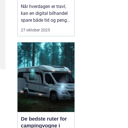
Når hverdagen er travl,
kan en digital bilhandel
spare både tid og penge.
Mange danskere finder i
27 oktober 2025
dag deres næste bil på
nettet, fordi udvalget er
stort, priserne er
gennemsigtige, og
processen er blevet mere
sikker. Nø...
De bedste ruter for
campingvogne i