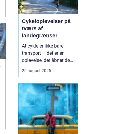
,
Cykeloplevelser på
tværs af
landegrænser
At cykle er ikke bare
transport – det er en
oplevelse, der åbner døre
e
til nye kulturer,
25 august 2025
landskaber og møder
med mennesker. Flere og
e
flere vælger at tage
cyklen med på ferien, og
det giver en helt særlig
fri...