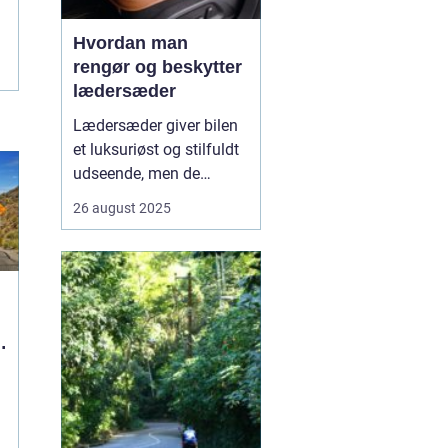
Hvordan man
rengør og beskytter
lædersæder
Lædersæder giver bilen
et luksuriøst og stilfuldt
udseende, men de
kræver også særlig pleje
26 august 2025
for at bevare deres
kvalitet og holdbarhed.
Uden korrekt rengøring
og beskyttelse kan læder
blive tør...