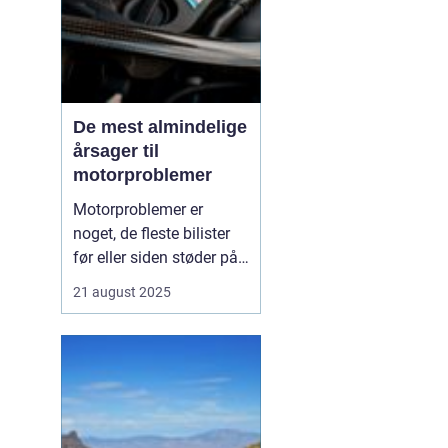
De mest almindelige
årsager til
motorproblemer
Motorproblemer er
noget, de fleste bilister
før eller siden støder på.
Nogle gange viser de sig
21 august 2025
som små drillerier, andre
gange som alvorlige fejl,
der kræver professionel
hjælp. Ofte skyldes
problemerne ikke en ...