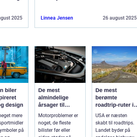
ugust 2025
Linnea Jensen
26 august 2025
n biler
De mest
De mest
pireret
almindelige
berømte
g design
årsager til
roadtrip-ruter i
motorproblemer
USA
 meget mere
Motorproblemer er
USA er næsten
sportmidler
noget, de fleste
skabt til roadtrips.
symboler på
bilister før eller
Landet byder på