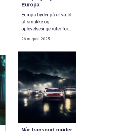
Europa
Europa byder på et væld
af smukke og
oplevelsesrige ruter for
campingvogne. Fra
26 august 2025
kystnære veje med
betagende havudsigt til
grønne bjergpassager og
charmerende landsbyer,
er mulighederne mange.
Campingvognen giver
friheden til ...
Når transport møder