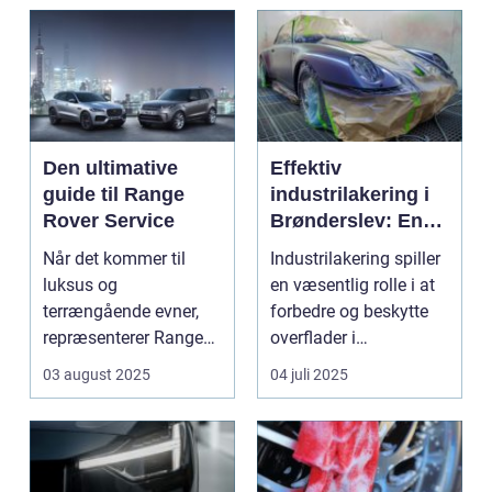
Den ultimative
Effektiv
guide til Range
industrilakering i
Rover Service
Brønderslev: En
dybdegående
Når det kommer til
Industrilakering spiller
guide
luksus og
en væsentlig rolle i at
terrængående evner,
forbedre og beskytte
repræsenterer Range
overflader i
Rover n...
forskellige...
03 august 2025
04 juli 2025