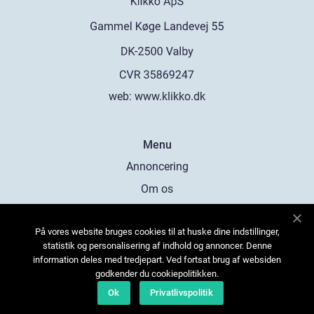
web:
www.klikko.dk
Menu
Annoncering
Om os
Cookies
På vores website bruges cookies til at huske dine indstillinger,
Kontakt os
statistik og personalisering af indhold og annoncer. Denne
Sitemap
information deles med tredjepart. Ved fortsat brug af websiden
godkender du cookiepolitikken.
Ok
Privatlivspolitik