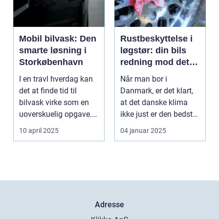
Mobil bilvask: Den
Rustbeskyttelse i
smarte løsning i
løgstør: din bils
Storkøbenhavn
redning mod det
danske klima
I en travl hverdag kan
Når man bor i
det at finde tid til
Danmark, er det klart,
bilvask virke som en
at det danske klima
uoverskuelig opgave.
ikke just er den bedste
Især i S...
ven for bilen...
10 april 2025
04 januar 2025
Adresse