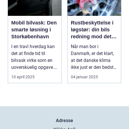
Mobil bilvask: Den
Rustbeskyttelse i
smarte løsning i
løgstør: din bils
Storkøbenhavn
redning mod det
danske klima
I en travl hverdag kan
Når man bor i
det at finde tid til
Danmark, er det klart,
bilvask virke som en
at det danske klima
uoverskuelig opgave.
ikke just er den bedste
Især i S...
ven for bilen...
10 april 2025
04 januar 2025
Adresse