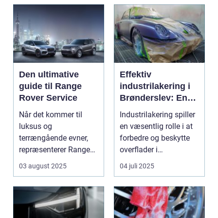
Den ultimative
Effektiv
guide til Range
industrilakering i
Rover Service
Brønderslev: En
dybdegående
Når det kommer til
Industrilakering spiller
guide
luksus og
en væsentlig rolle i at
terrængående evner,
forbedre og beskytte
repræsenterer Range
overflader i
Rover n...
forskellige...
03 august 2025
04 juli 2025