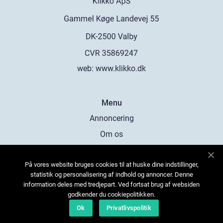
web:
www.klikko.dk
Menu
Annoncering
Om os
Cookies
På vores website bruges cookies til at huske dine indstillinger,
Kontakt os
statistik og personalisering af indhold og annoncer. Denne
Sitemap
information deles med tredjepart. Ved fortsat brug af websiden
godkender du cookiepolitikken.
Ok
Privatlivspolitik