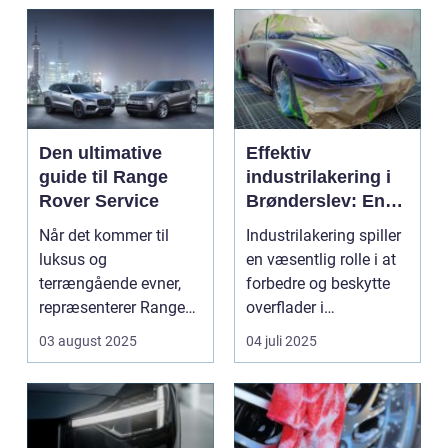
Den ultimative
Effektiv
guide til Range
industrilakering i
Rover Service
Brønderslev: En
dybdegående
Når det kommer til
Industrilakering spiller
guide
luksus og
en væsentlig rolle i at
terrængående evner,
forbedre og beskytte
repræsenterer Range
overflader i
Rover n...
forskellige...
03 august 2025
04 juli 2025