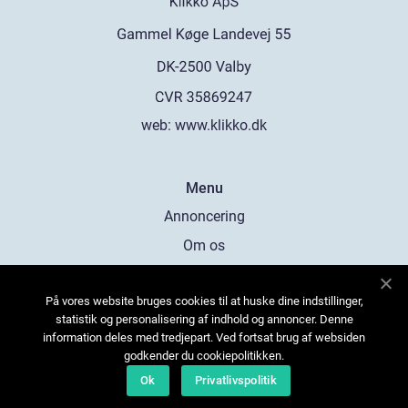
web:
www.klikko.dk
Menu
Annoncering
Om os
Cookies
På vores website bruges cookies til at huske dine indstillinger,
Kontakt os
statistik og personalisering af indhold og annoncer. Denne
Sitemap
information deles med tredjepart. Ved fortsat brug af websiden
godkender du cookiepolitikken.
Ok
Privatlivspolitik