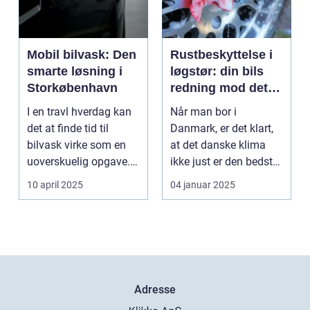
Mobil bilvask: Den
Rustbeskyttelse i
smarte løsning i
løgstør: din bils
Storkøbenhavn
redning mod det
danske klima
I en travl hverdag kan
Når man bor i
det at finde tid til
Danmark, er det klart,
bilvask virke som en
at det danske klima
uoverskuelig opgave.
ikke just er den bedste
Især i S...
ven for bilen...
10 april 2025
04 januar 2025
Adresse