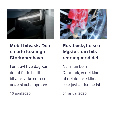
Mobil bilvask: Den
Rustbeskyttelse i
smarte løsning i
løgstør: din bils
Storkøbenhavn
redning mod det
danske klima
I en travl hverdag kan
Når man bor i
det at finde tid til
Danmark, er det klart,
bilvask virke som en
at det danske klima
uoverskuelig opgave.
ikke just er den bedste
Især i S...
ven for bilen...
10 april 2025
04 januar 2025