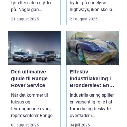
før eller siden støder
byder på endeløse
på. Nogle gan...
highways, ikoniske la...
21 august 2025
21 august 2025
Den ultimative
Effektiv
guide til Range
industrilakering i
Rover Service
Brønderslev: En
dybdegående
Når det kommer til
Industrilakering spiller
guide
luksus og
en væsentlig rolle i at
terrængående evner,
forbedre og beskytte
repræsenterer Range
overflader i
Rover n...
forskellige...
03 august 2025
04 juli 2025