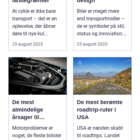
landegrænser
design
At cykle er ikke bare
Biler er meget mere
transport – det er en
end transportmidler –
oplevelse, der åbner
de er symboler på stil,
døre til nye kul...
status og innovation.
...
25 august 2025
25 august 2025
De mest
De mest berømte
almindelige
roadtrip-ruter i
årsager til
USA
motorproblemer
Motorproblemer er
USA er næsten skabt
noget, de fleste bilister
til roadtrips. Landet