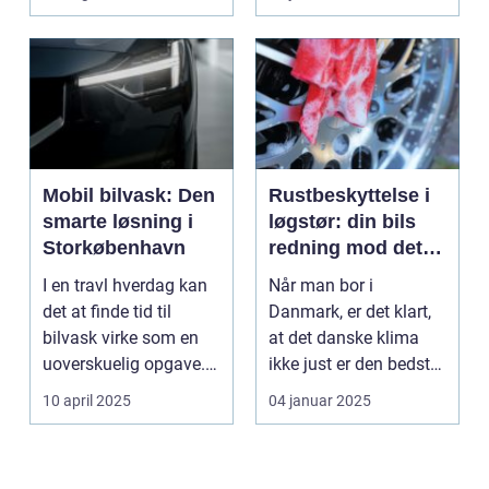
Mobil bilvask: Den
Rustbeskyttelse i
smarte løsning i
løgstør: din bils
Storkøbenhavn
redning mod det
danske klima
I en travl hverdag kan
Når man bor i
det at finde tid til
Danmark, er det klart,
bilvask virke som en
at det danske klima
uoverskuelig opgave.
ikke just er den bedste
Især i S...
ven for bilen...
10 april 2025
04 januar 2025