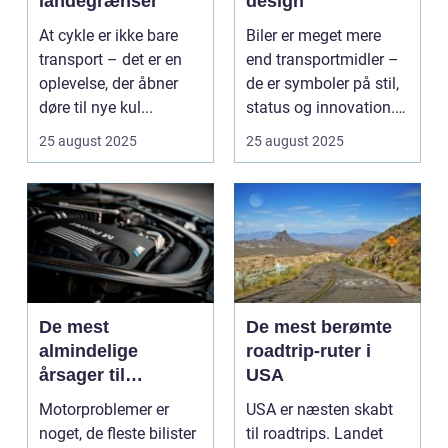
landegrænser
design
At cykle er ikke bare
Biler er meget mere
transport – det er en
end transportmidler –
oplevelse, der åbner
de er symboler på stil,
døre til nye kul...
status og innovation.
...
25 august 2025
25 august 2025
De mest
De mest berømte
almindelige
roadtrip-ruter i
årsager til
USA
motorproblemer
Motorproblemer er
USA er næsten skabt
noget, de fleste bilister
til roadtrips. Landet