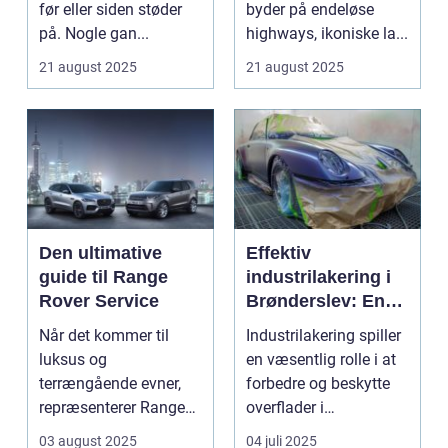
før eller siden støder
byder på endeløse
på. Nogle gan...
highways, ikoniske la...
21 august 2025
21 august 2025
Den ultimative
Effektiv
guide til Range
industrilakering i
Rover Service
Brønderslev: En
dybdegående
Når det kommer til
Industrilakering spiller
guide
luksus og
en væsentlig rolle i at
terrængående evner,
forbedre og beskytte
repræsenterer Range
overflader i
Rover n...
forskellige...
03 august 2025
04 juli 2025