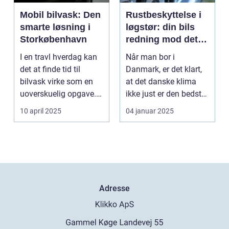
Mobil bilvask: Den
Rustbeskyttelse i
smarte løsning i
løgstør: din bils
Storkøbenhavn
redning mod det
danske klima
I en travl hverdag kan
Når man bor i
det at finde tid til
Danmark, er det klart,
bilvask virke som en
at det danske klima
uoverskuelig opgave.
ikke just er den bedste
Især i S...
ven for bilen...
10 april 2025
04 januar 2025
Adresse