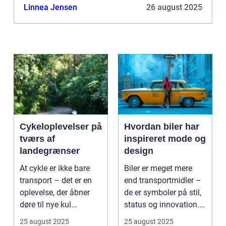
til, at din bil udviser nogle mærkelige tegn, men
Linnea Jensen
26 august 2025
uanse...
Cykeloplevelser på
Hvordan biler har
tværs af
inspireret mode og
landegrænser
design
At cykle er ikke bare
Biler er meget mere
transport – det er en
end transportmidler –
oplevelse, der åbner
de er symboler på stil,
døre til nye kul...
status og innovation.
...
25 august 2025
25 august 2025