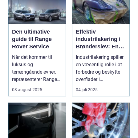
Den ultimative
Effektiv
guide til Range
industrilakering i
Rover Service
Brønderslev: En
dybdegående
Når det kommer til
Industrilakering spiller
guide
luksus og
en væsentlig rolle i at
terrængående evner,
forbedre og beskytte
repræsenterer Range
overflader i
Rover n...
forskellige...
03 august 2025
04 juli 2025