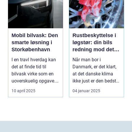
Mobil bilvask: Den
Rustbeskyttelse i
smarte løsning i
løgstør: din bils
Storkøbenhavn
redning mod det
danske klima
I en travl hverdag kan
Når man bor i
det at finde tid til
Danmark, er det klart,
bilvask virke som en
at det danske klima
uoverskuelig opgave.
ikke just er den bedste
Især i S...
ven for bilen...
10 april 2025
04 januar 2025