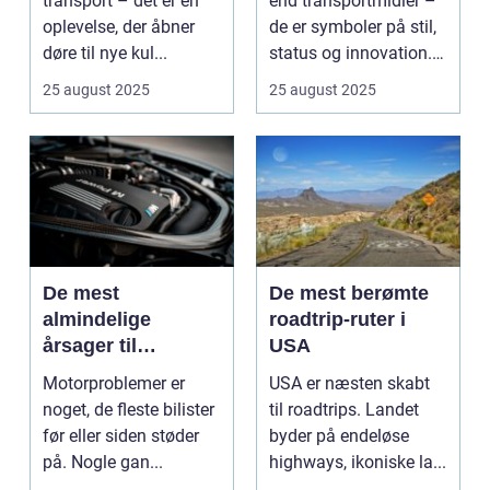
transport – det er en
end transportmidler –
oplevelse, der åbner
de er symboler på stil,
døre til nye kul...
status og innovation.
...
25 august 2025
25 august 2025
De mest
De mest berømte
almindelige
roadtrip-ruter i
årsager til
USA
motorproblemer
Motorproblemer er
USA er næsten skabt
noget, de fleste bilister
til roadtrips. Landet
før eller siden støder
byder på endeløse
på. Nogle gan...
highways, ikoniske la...