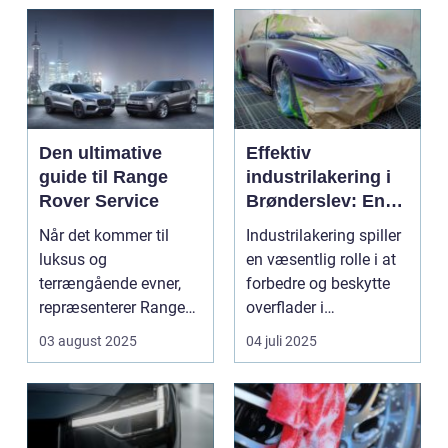
Den ultimative
Effektiv
guide til Range
industrilakering i
Rover Service
Brønderslev: En
dybdegående
Når det kommer til
Industrilakering spiller
guide
luksus og
en væsentlig rolle i at
terrængående evner,
forbedre og beskytte
repræsenterer Range
overflader i
Rover n...
forskellige...
03 august 2025
04 juli 2025