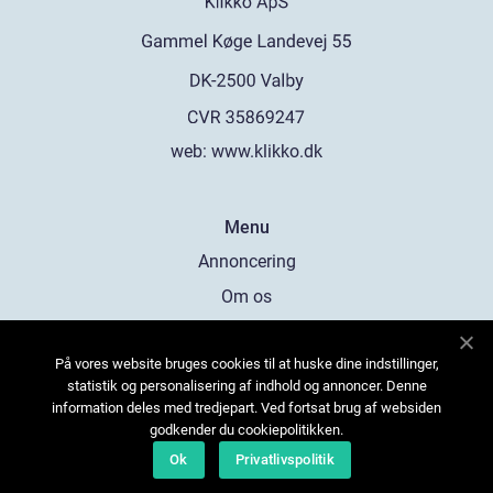
web:
www.klikko.dk
Menu
Annoncering
Om os
Cookies
På vores website bruges cookies til at huske dine indstillinger,
Kontakt os
statistik og personalisering af indhold og annoncer. Denne
Sitemap
information deles med tredjepart. Ved fortsat brug af websiden
godkender du cookiepolitikken.
Ok
Privatlivspolitik