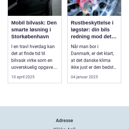
Mobil bilvask: Den
Rustbeskyttelse i
smarte løsning i
løgstør: din bils
Storkøbenhavn
redning mod det
danske klima
I en travl hverdag kan
Når man bor i
det at finde tid til
Danmark, er det klart,
bilvask virke som en
at det danske klima
uoverskuelig opgave.
ikke just er den bedste
Især i S...
ven for bilen...
10 april 2025
04 januar 2025
Adresse