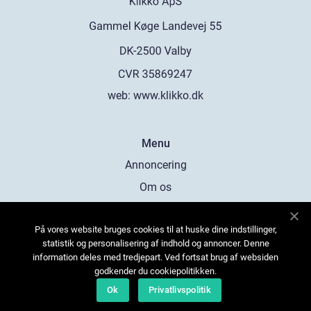
web:
www.klikko.dk
Menu
Annoncering
Om os
Cookies
På vores website bruges cookies til at huske dine indstillinger,
Kontakt os
statistik og personalisering af indhold og annoncer. Denne
Sitemap
information deles med tredjepart. Ved fortsat brug af websiden
godkender du cookiepolitikken.
Ok
Privatlivspolitik