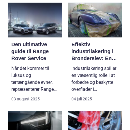
Den ultimative
Effektiv
guide til Range
industrilakering i
Rover Service
Brønderslev: En
dybdegående
Når det kommer til
Industrilakering spiller
guide
luksus og
en væsentlig rolle i at
terrængående evner,
forbedre og beskytte
repræsenterer Range
overflader i
Rover n...
forskellige...
03 august 2025
04 juli 2025