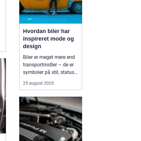
Hvordan biler har
inspireret mode og
design
Biler er meget mere end
transportmidler – de er
symboler på stil, status
og innovation. Gennem
25 august 2025
tiden har bilernes former,
farver og materialer sat
tydelige spor i mode- og
designverdenen. Fra de
glinsende kromdetaljer i
1950’ernes C...