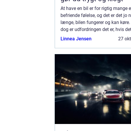
At have en bil er for rigtig mange 
befriende følelse, og det er det jo 
længe, bilen fungerer og kan køre
dog er udfordringen det er, hvis det
kommer udfordringer eller skader p
Linnea Jensen
27 ok
fordi så handler det oftest om at få