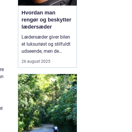
Hvordan man
rengør og beskytter
lædersæder
Lædersæder giver bilen
et luksuriøst og stilfuldt
udseende, men de
kræver også særlig pleje
26 august 2025
for at bevare deres
re
kvalitet og holdbarhed.
an
Uden korrekt rengøring
og beskyttelse kan læder
blive tør...
et