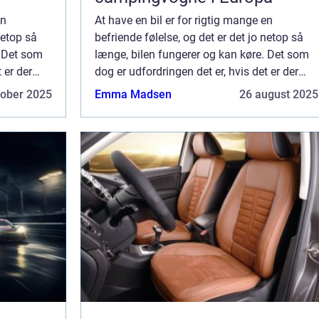
en
At have en bil er for rigtig mange en
netop så
befriende følelse, og det er det jo netop så
. Det som
længe, bilen fungerer og kan køre. Det som
 er der
dog er udfordringen det er, hvis det er der
å bilen,
kommer udfordringer eller skader på bilen,
tober 2025
Emma Madsen
26 august 2025
 ...
fordi så handler det oftest om at få ...