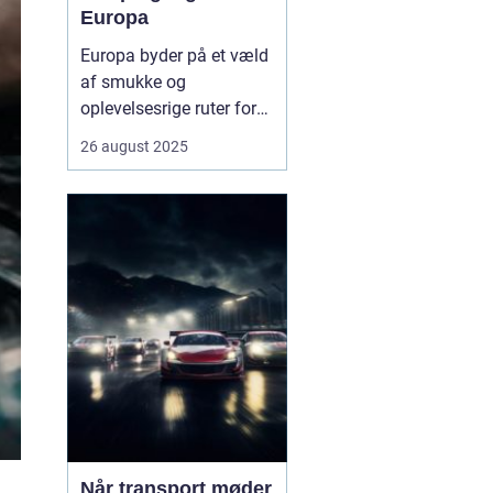
Europa
Europa byder på et væld
af smukke og
oplevelsesrige ruter for
campingvogne. Fra
26 august 2025
kystnære veje med
betagende havudsigt til
grønne bjergpassager og
charmerende landsbyer,
er mulighederne mange.
Campingvognen giver
friheden til ...
Når transport møder