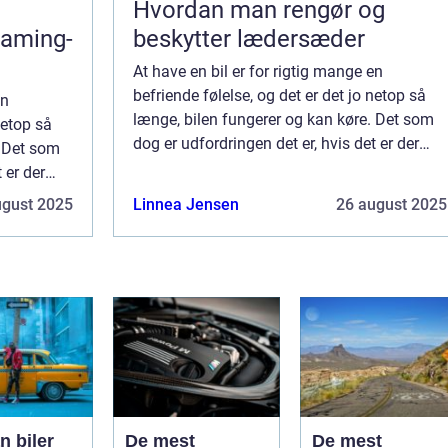
Hvordan man rengør og
gaming-
beskytter lædersæder
At have en bil er for rigtig mange en
befriende følelse, og det er det jo netop så
en
længe, bilen fungerer og kan køre. Det som
netop så
dog er udfordringen det er, hvis det er der
. Det som
kommer udfordringer eller skader på bilen,
 er der
fordi så handler det oftest om at få ...
å bilen,
ugust 2025
Linnea Jensen
26 august 2025
 ...
n biler
De mest
De mest