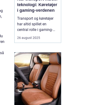
teknologi: Køretøjer
i gaming-verdenen
og
n,
Transport og køretøjer
g
har altid spillet en
central rolle i gaming-
verdenen. Fra realistiske
du
26 august 2025
racingspil til futuristiske
ren
actionspil giver biler,
motorcykler og lastbiler
gså
spillerne mulighed for at
opleve fart, strategi og
teknologi p&ari...