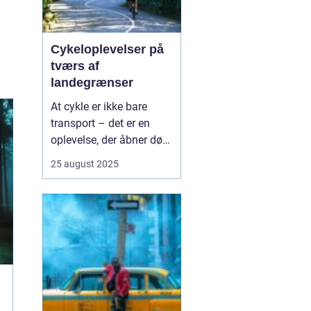
Cykeloplevelser på
tværs af
landegrænser
At cykle er ikke bare
transport – det er en
oplevelse, der åbner døre
til nye kulturer,
25 august 2025
landskaber og møder
med mennesker. Flere og
flere vælger at tage
cyklen med på ferien, og
det giver en helt særlig
fri...