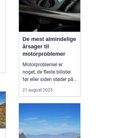
De mest almindelige
årsager til
motorproblemer
Motorproblemer er
noget, de fleste bilister
før eller siden støder på.
Nogle gange viser de sig
21 august 2025
som små drillerier, andre
gange som alvorlige fejl,
der kræver professionel
hjælp. Ofte skyldes
problemerne ikke en ...