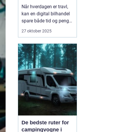
Når hverdagen er travl,
kan en digital bilhandel
spare både tid og penge.
Mange danskere finder i
27 oktober 2025
dag deres næste bil på
nettet, fordi udvalget er
stort, priserne er
gennemsigtige, og
processen er blevet mere
sikker. Nø...
De bedste ruter for
campingvogne i