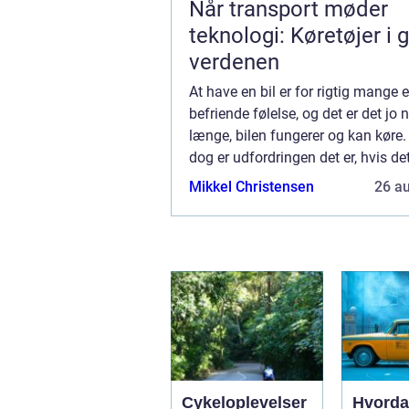
Når transport møder
teknologi: Køretøjer i 
verdenen
At have en bil er for rigtig mange 
befriende følelse, og det er det jo 
længe, bilen fungerer og kan køre
dog er udfordringen det er, hvis det
kommer udfordringer eller skader p
Mikkel Christensen
26 a
fordi så handler det oftest om at få
Cykeloplevelser
Hvorda