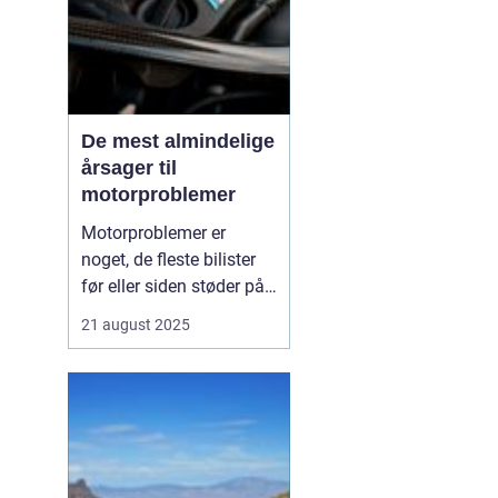
De mest almindelige
årsager til
motorproblemer
Motorproblemer er
noget, de fleste bilister
før eller siden støder på.
Nogle gange viser de sig
21 august 2025
som små drillerier, andre
gange som alvorlige fejl,
der kræver professionel
hjælp. Ofte skyldes
problemerne ikke en ...