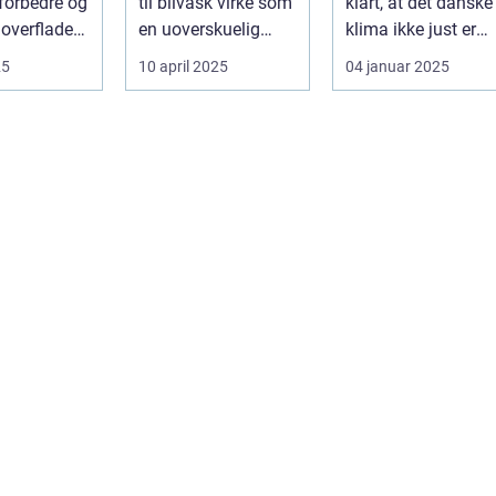
t forbedre og
til bilvask virke som
klart, at det danske
overflader i
en uoverskuelig
klima ikke just er
e...
opgave. Især i S...
den bedste ven for
25
10 april 2025
04 januar 2025
bilen...