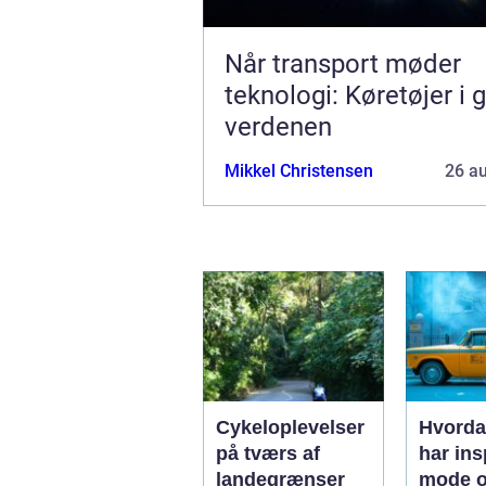
Når transport møder
teknologi: Køretøjer i 
verdenen
Mikkel Christensen
26 a
Cykeloplevelser
Hvorda
på tværs af
har ins
landegrænser
mode o