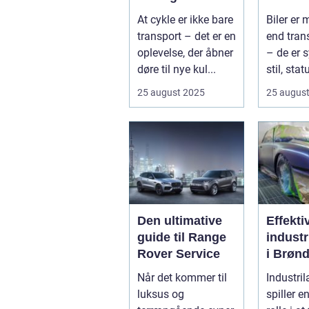
At cykle er ikke bare
Biler er
transport – det er en
end tran
oplevelse, der åbner
– de er 
døre til nye kul...
stil, sta
innovatio
25 august 2025
25 augus
Den ultimative
Effekti
guide til Range
industr
Rover Service
i Brønd
En
Når det kommer til
Industril
dybde
luksus og
spiller e
guide