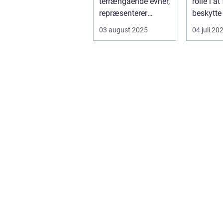
terrængående evner,
rolle i a
repræsenterer
beskytte 
Range Rover n...
forskellig
03 august 2025
04 juli 20