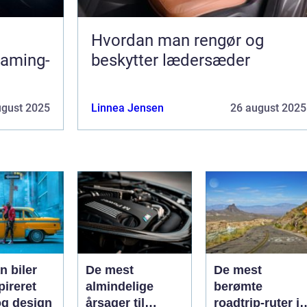
Hvordan man rengør og
gaming-
beskytter lædersæder
ugust 2025
Linnea Jensen
26 august 2025
n biler
De mest
De mest
pireret
almindelige
berømte
g design
årsager til
roadtrip-ruter i