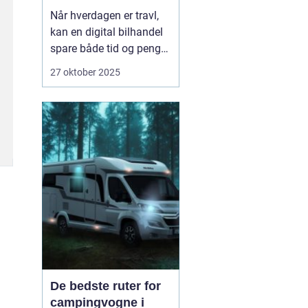
Når hverdagen er travl,
kan en digital bilhandel
spare både tid og penge.
Mange danskere finder i
27 oktober 2025
dag deres næste bil på
nettet, fordi udvalget er
stort, priserne er
gennemsigtige, og
processen er blevet mere
sikker. Nø...
De bedste ruter for
campingvogne i