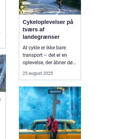
Cykeloplevelser på
tværs af
,
landegrænser
At cykle er ikke bare
transport – det er en
oplevelse, der åbner døre
til nye kulturer,
25 august 2025
landskaber og møder
med mennesker. Flere og
flere vælger at tage
e
cyklen med på ferien, og
det giver en helt særlig
fri...
e