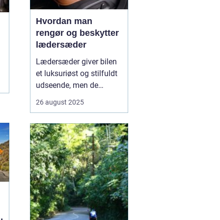
Hvordan man
rengør og beskytter
lædersæder
Lædersæder giver bilen
et luksuriøst og stilfuldt
udseende, men de
kræver også særlig pleje
26 august 2025
for at bevare deres
kvalitet og holdbarhed.
Uden korrekt rengøring
og beskyttelse kan læder
blive tør...