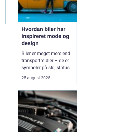
Hvordan biler har
inspireret mode og
design
Biler er meget mere end
transportmidler – de er
symboler på stil, status
og innovation. Gennem
25 august 2025
tiden har bilernes former,
farver og materialer sat
tydelige spor i mode- og
designverdenen. Fra de
glinsende kromdetaljer i
1950’ernes C...