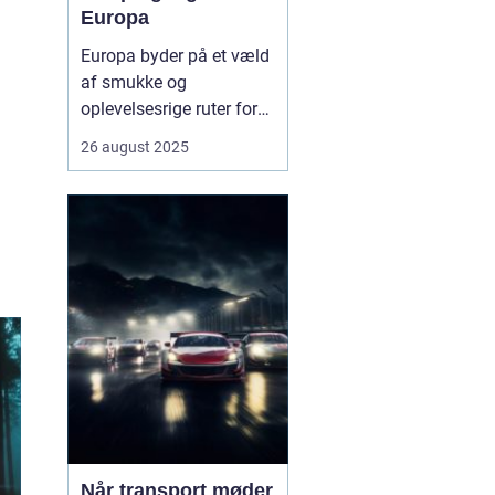
Europa
Europa byder på et væld
af smukke og
oplevelsesrige ruter for
campingvogne. Fra
26 august 2025
kystnære veje med
betagende havudsigt til
grønne bjergpassager og
charmerende landsbyer,
er mulighederne mange.
Campingvognen giver
friheden til ...
Når transport møder