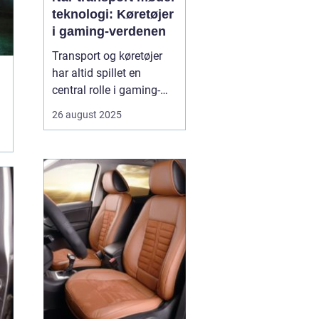
teknologi: Køretøjer
i gaming-verdenen
Transport og køretøjer
har altid spillet en
central rolle i gaming-
verdenen. Fra realistiske
26 august 2025
racingspil til futuristiske
actionspil giver biler,
motorcykler og lastbiler
spillerne mulighed for at
opleve fart, strategi og
teknologi p&ari...