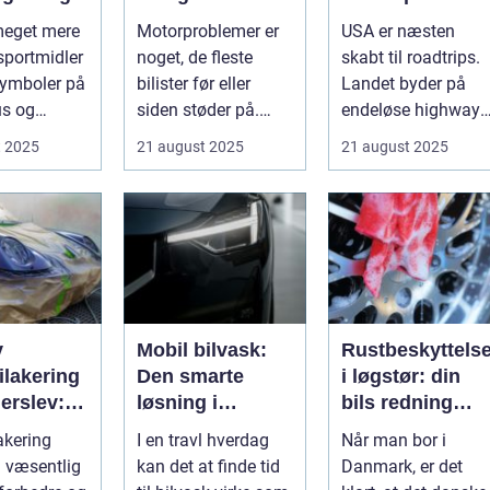
motorproblemer
USA
 meget mere
Motorproblemer er
USA er næsten
sportmidler
noget, de fleste
skabt til roadtrips.
symboler på
bilister før eller
Landet byder på
tus og
siden støder på.
endeløse highways
n. ...
Nogle gan...
ikoniske la...
t 2025
21 august 2025
21 august 2025
v
Mobil bilvask:
Rustbeskyttels
ilakering
Den smarte
i løgstør: din
erslev:
løsning i
bils redning
Storkøbenhavn
mod det dansk
akering
I en travl hverdag
Når man bor i
gående
klima
n væsentlig
kan det at finde tid
Danmark, er det