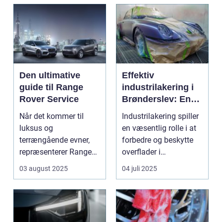
Den ultimative
Effektiv
guide til Range
industrilakering i
Rover Service
Brønderslev: En
dybdegående
Når det kommer til
Industrilakering spiller
guide
luksus og
en væsentlig rolle i at
terrængående evner,
forbedre og beskytte
repræsenterer Range
overflader i
Rover n...
forskellige...
03 august 2025
04 juli 2025