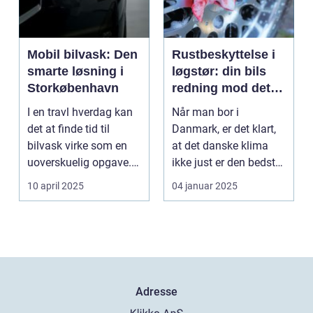
Mobil bilvask: Den
Rustbeskyttelse i
smarte løsning i
løgstør: din bils
Storkøbenhavn
redning mod det
danske klima
I en travl hverdag kan
Når man bor i
det at finde tid til
Danmark, er det klart,
bilvask virke som en
at det danske klima
uoverskuelig opgave.
ikke just er den bedste
Især i S...
ven for bilen...
10 april 2025
04 januar 2025
Adresse