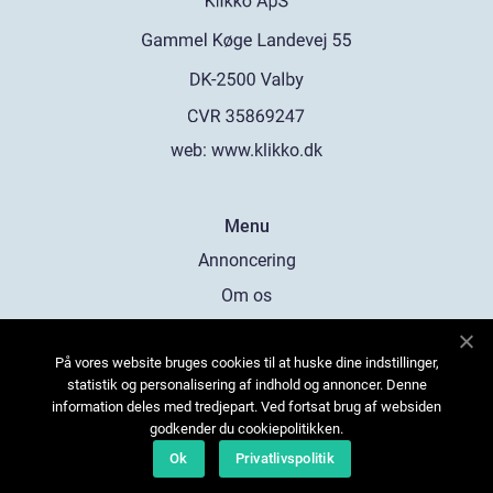
web:
www.klikko.dk
Menu
Annoncering
Om os
Cookies
På vores website bruges cookies til at huske dine indstillinger,
Kontakt os
statistik og personalisering af indhold og annoncer. Denne
Sitemap
information deles med tredjepart. Ved fortsat brug af websiden
godkender du cookiepolitikken.
Ok
Privatlivspolitik