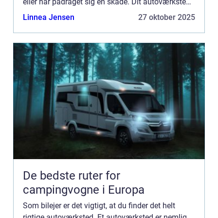
eller har pådraget sig en skade. Dit autoværksted
kan hj&ae...
Linnea Jensen
27 oktober 2025
De bedste ruter for
campingvogne i Europa
Som bilejer er det vigtigt, at du finder det helt
rigtige autoværksted. Et autoværksted er nemlig