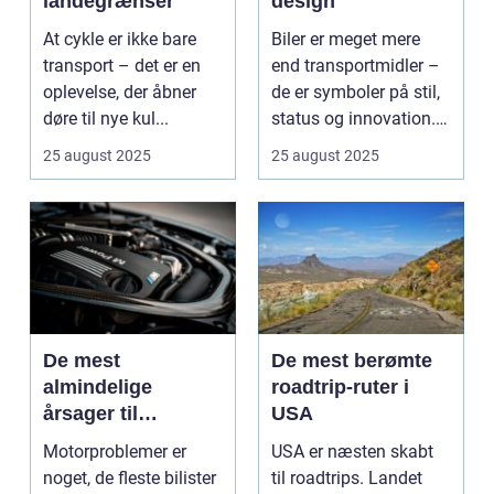
landegrænser
design
At cykle er ikke bare
Biler er meget mere
transport – det er en
end transportmidler –
oplevelse, der åbner
de er symboler på stil,
døre til nye kul...
status og innovation.
...
25 august 2025
25 august 2025
De mest
De mest berømte
almindelige
roadtrip-ruter i
årsager til
USA
motorproblemer
Motorproblemer er
USA er næsten skabt
noget, de fleste bilister
til roadtrips. Landet