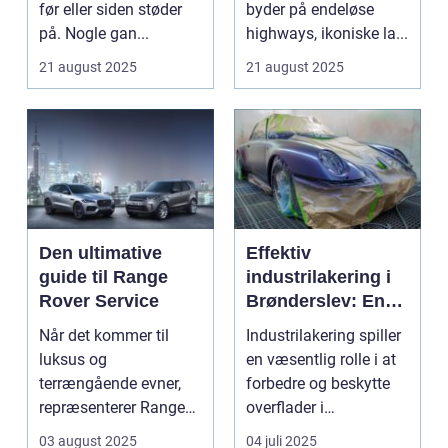
før eller siden støder
byder på endeløse
på. Nogle gan...
highways, ikoniske la...
21 august 2025
21 august 2025
Den ultimative
Effektiv
guide til Range
industrilakering i
Rover Service
Brønderslev: En
dybdegående
Når det kommer til
Industrilakering spiller
guide
luksus og
en væsentlig rolle i at
terrængående evner,
forbedre og beskytte
repræsenterer Range
overflader i
Rover n...
forskellige...
03 august 2025
04 juli 2025