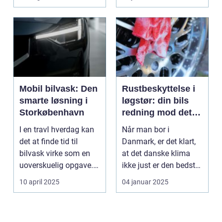
Mobil bilvask: Den
Rustbeskyttelse i
smarte løsning i
løgstør: din bils
Storkøbenhavn
redning mod det
danske klima
I en travl hverdag kan
Når man bor i
det at finde tid til
Danmark, er det klart,
bilvask virke som en
at det danske klima
uoverskuelig opgave.
ikke just er den bedste
Især i S...
ven for bilen...
10 april 2025
04 januar 2025