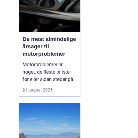
De mest almindelige
årsager til
motorproblemer
Motorproblemer er
noget, de fleste bilister
før eller siden støder på.
Nogle gange viser de sig
21 august 2025
som små drillerier, andre
gange som alvorlige fejl,
der kræver professionel
hjælp. Ofte skyldes
problemerne ikke en ...