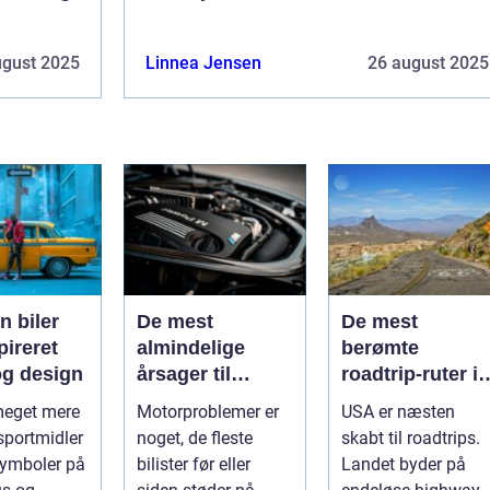
ugust 2025
Linnea Jensen
26 august 2025
n biler
De mest
De mest
pireret
almindelige
berømte
g design
årsager til
roadtrip-ruter i
motorproblemer
USA
 meget mere
Motorproblemer er
USA er næsten
sportmidler
noget, de fleste
skabt til roadtrips.
symboler på
bilister før eller
Landet byder på