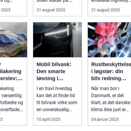
tus og
siden støder på.
endeløse highways
n. ...
Nogle gan...
ikoniske la...
t 2025
21 august 2025
21 august 2025
v
Mobil bilvask:
Rustbeskyttels
ilakering
Den smarte
i løgstør: din
erslev:
løsning i
bils redning
Storkøbenhavn
mod det dansk
akering
I en travl hverdag
Når man bor i
gående
klima
n væsentlig
kan det at finde tid
Danmark, er det
t forbedre og
til bilvask virke som
klart, at det danske
overflader i
en uoverskuelig
klima ikke just er
e...
opgave. Især i S...
den bedste ven for
25
10 april 2025
04 januar 2025
bilen...