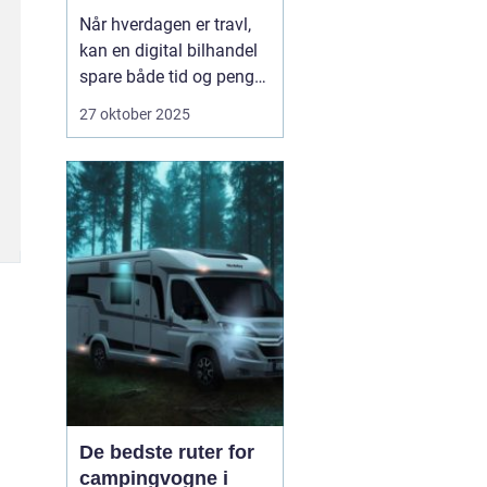
Når hverdagen er travl,
kan en digital bilhandel
spare både tid og penge.
Mange danskere finder i
27 oktober 2025
dag deres næste bil på
nettet, fordi udvalget er
stort, priserne er
gennemsigtige, og
processen er blevet mere
sikker. Nø...
De bedste ruter for
campingvogne i