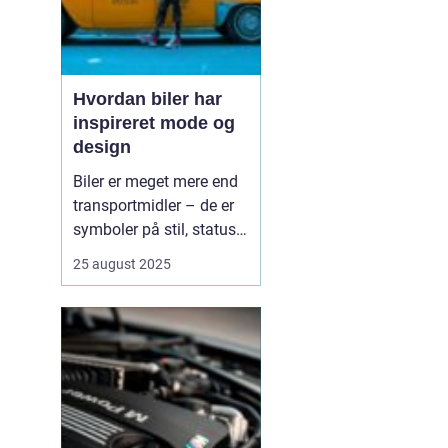
Hvordan biler har
inspireret mode og
design
Biler er meget mere end
transportmidler – de er
symboler på stil, status
og innovation. Gennem
25 august 2025
tiden har bilernes former,
farver og materialer sat
tydelige spor i mode- og
designverdenen. Fra de
glinsende kromdetaljer i
1950’ernes C...