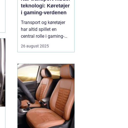
teknologi: Køretøjer
i gaming-verdenen
Transport og køretøjer
har altid spillet en
central rolle i gaming-
verdenen. Fra realistiske
26 august 2025
racingspil til futuristiske
actionspil giver biler,
motorcykler og lastbiler
spillerne mulighed for at
opleve fart, strategi og
teknologi p&ari...