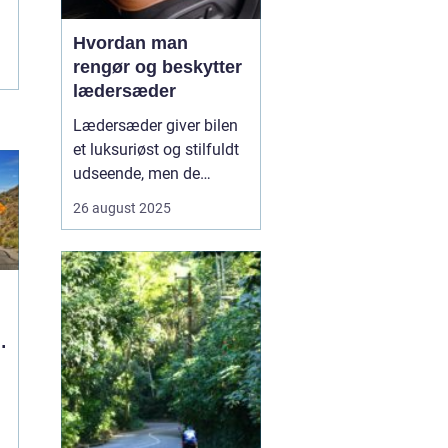
Hvordan man
rengør og beskytter
lædersæder
Lædersæder giver bilen
et luksuriøst og stilfuldt
udseende, men de
kræver også særlig pleje
26 august 2025
for at bevare deres
kvalitet og holdbarhed.
Uden korrekt rengøring
og beskyttelse kan læder
blive tør...