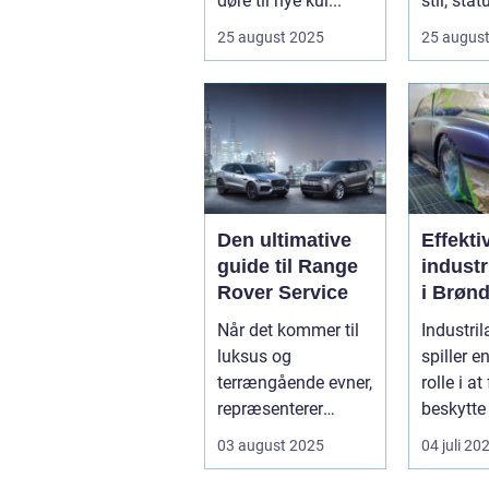
døre til nye kul...
stil, sta
innovatio
25 august 2025
25 augus
Den ultimative
Effekti
guide til Range
industr
Rover Service
i Brønd
En
Når det kommer til
Industril
dybde
luksus og
spiller e
guide
terrængående evner,
rolle i a
repræsenterer
beskytte 
Range Rover n...
forskellig
03 august 2025
04 juli 20