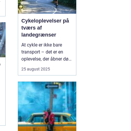
,
Cykeloplevelser på
tværs af
landegrænser
At cykle er ikke bare
transport – det er en
oplevelse, der åbner døre
e
til nye kulturer,
25 august 2025
landskaber og møder
med mennesker. Flere og
e
flere vælger at tage
cyklen med på ferien, og
det giver en helt særlig
fri...