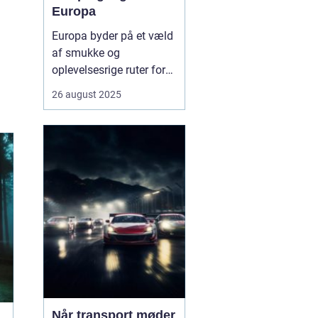
Europa
Europa byder på et væld
af smukke og
oplevelsesrige ruter for
campingvogne. Fra
26 august 2025
kystnære veje med
betagende havudsigt til
grønne bjergpassager og
charmerende landsbyer,
er mulighederne mange.
Campingvognen giver
friheden til ...
Når transport møder