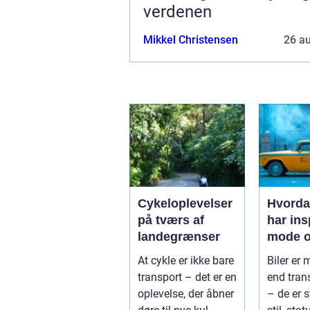
verdenen
Mikkel Christensen
26 a
Cykeloplevelser
Hvorda
på tværs af
har ins
landegrænser
mode o
At cykle er ikke bare
Biler er
transport – det er en
end tran
oplevelse, der åbner
– de er 