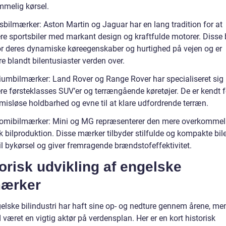
mmelig kørsel.
sbilmærker: Aston Martin og Jaguar har en lang tradition for at
re sportsbiler med markant design og kraftfulde motorer. Disse b
or deres dynamiske køreegenskaber og hurtighed på vejen og er
e blandt bilentusiaster verden over.
iumbilmærker: Land Rover og Range Rover har specialiseret sig i
re førsteklasses SUV’er og terrængående køretøjer. De er kendt f
isløse holdbarhed og evne til at klare udfordrende terræn.
omibilmærker: Mini og MG repræsenterer den mere overkommeli
sk bilproduktion. Disse mærker tilbyder stilfulde og kompakte biler
til bykørsel og giver fremragende brændstofeffektivitet.
orisk udvikling af engelske
mærker
elske bilindustri har haft sine op- og nedture gennem årene, me
d været en vigtig aktør på verdensplan. Her er en kort historisk