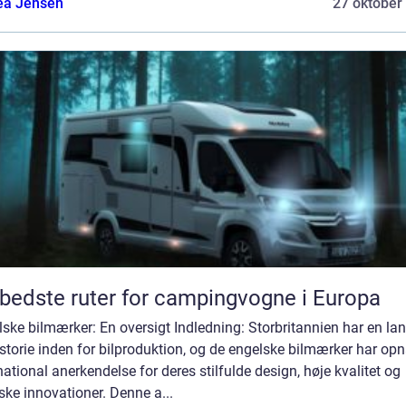
ea Jensen
27 oktober
bedste ruter for campingvogne i Europa
ske bilmærker: En oversigt Indledning: Storbritannien har en la
istorie inden for bilproduktion, og de engelske bilmærker har op
national anerkendelse for deres stilfulde design, høje kvalitet og
ske innovationer. Denne a...