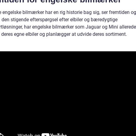
engelske bilmærker har en rig historie bag sig, ser fremtiden og
 den stigende efterspørgsel efter elbiler og bæredygtige
rtløsninger, har engelske bilmærker som Jaguar og Mini allerede
 deres egne elbiler og planlægger at udvide deres sortiment.