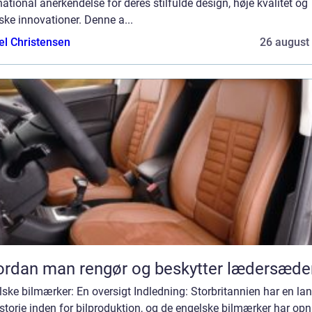
national anerkendelse for deres stilfulde design, høje kvalitet og
ske innovationer. Denne a...
el Christensen
26 august
rdan man rengør og beskytter lædersæde
ske bilmærker: En oversigt Indledning: Storbritannien har en la
istorie inden for bilproduktion, og de engelske bilmærker har op