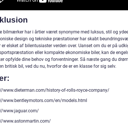
klusion
e bilmærker har i årtier været synonyme med luksus, stil og yde
koniske design og tekniske præstationer har skabt beundringsv
er er elsket af bilentusiaster verden over. Uanset om du er på udki
 sportspræstation eller kompakte økonomiske biler, kan de engel
er opfylde dine behov og forventninger. Så næste gang du dr
en britisk bil, ved du nu, hvorfor de er en klasse for sig selv.
er:
://www.dieterman.com/history-of-rolls-royce-company/
://www.bentleymotors.com/en/models.html
://www.jaguar.com/
://www.astonmartin.com/