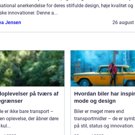
national anerkendelse for deres stilfulde design, høje kvalitet og
ske innovationer. Denne a...
ea Jensen
26 august
loplevelser på tværs af
Hvordan biler har inspi
egrænser
mode og design
le er ikke bare transport –
Biler er meget mere end
 en oplevelse, der åbner døre
transportmidler – de er symb
 kul...
på stil, status og innovation. 