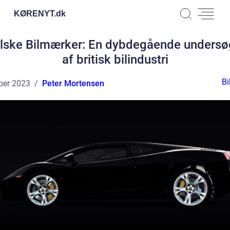
KØRENYT.
dk
lske Bilmærker: En dybdegående undersø
af britisk bilindustri
Bi
ber 2023
Peter Mortensen