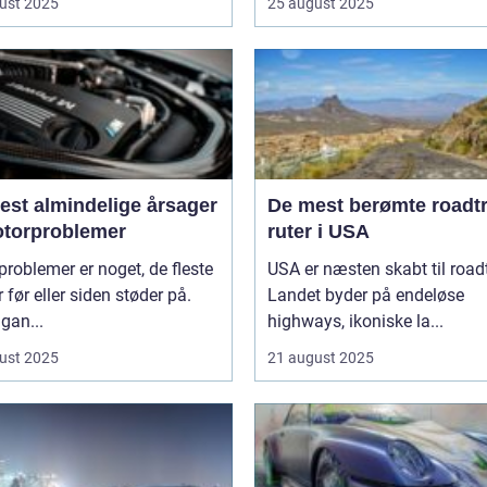
ust 2025
25 august 2025
est almindelige årsager
De mest berømte roadtr
motorproblemer
ruter i USA
roblemer er noget, de fleste
USA er næsten skabt til roadt
r før eller siden støder på.
Landet byder på endeløse
gan...
highways, ikoniske la...
ust 2025
21 august 2025