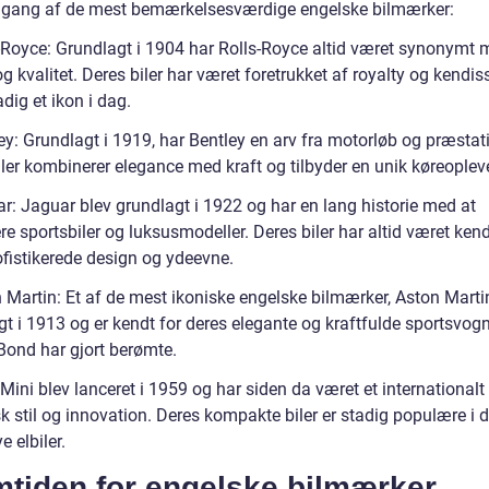
ang af de mest bemærkelsesværdige engelske bilmærker:
s-Royce: Grundlagt i 1904 har Rolls-Royce altid været synonymt
g kvalitet. Deres biler har været foretrukket af royalty og kendiss
adig et ikon i dag.
ey: Grundlagt i 1919, har Bentley en arv fra motorløb og præstat
iler kombinerer elegance med kraft og tilbyder en unik køreoplev
ar: Jaguar blev grundlagt i 1922 og har en lang historie med at
e sportsbiler og luksusmodeller. Deres biler har altid været kend
ofistikerede design og ydeevne.
n Martin: Et af de mest ikoniske engelske bilmærker, Aston Marti
gt i 1913 og er kendt for deres elegante og kraftfulde sportsvog
ond har gjort berømte.
 Mini blev lanceret i 1959 og har siden da været et international
sk stil og innovation. Deres kompakte biler er stadig populære i 
e elbiler.
mtiden for engelske bilmærker