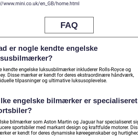
://www.mini.co.uk/en_GB/home.html
FAQ
ad er nogle kendte engelske
ksusbilmærker?
e kendte engelske luksusbilmærker inkluderer Rolls-Royce og
ley. Disse mærker er kendt for deres ekstraordinære håndværk,
iduelle tilpasninger og ultimative luksusoplevelse.
lke engelske bilmærker er specialiseret
rtsbiler?
lske bilmærker som Aston Martin og Jaguar har specialiseret sig
ucere sportsbiler med markant design og kraftfulde motorer. Dis
ærker er kendt for deres dynamiske køreegenskaber og hurtighe