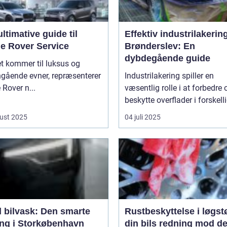
ltimative guide til
Effektiv industrilakering
e Rover Service
Brønderslev: En
dybdegående guide
t kommer til luksus og
ngående evner, repræsenterer
Industrilakering spiller en
Rover n...
væsentlig rolle i at forbedre 
beskytte overflader i forskelli
ust 2025
04 juli 2025
l bilvask: Den smarte
Rustbeskyttelse i løgst
ing i Storkøbenhavn
din bils redning mod de