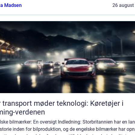
a Madsen
26 august
 transport møder teknologi: Køretøjer i
ming-verdenen
ske bilmærker: En oversigt Indledning: Storbritannien har en la
istorie inden for bilproduktion, og de engelske bilmærker har op