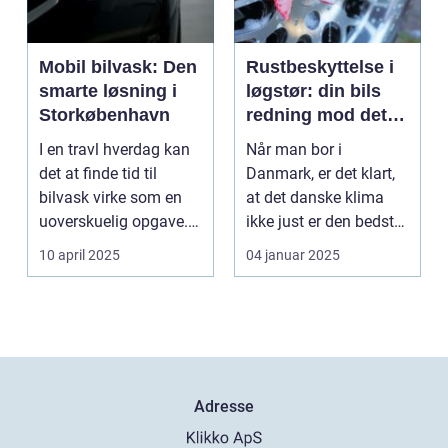
Mobil bilvask: Den
Rustbeskyttelse i
smarte løsning i
løgstør: din bils
Storkøbenhavn
redning mod det
danske klima
I en travl hverdag kan
Når man bor i
det at finde tid til
Danmark, er det klart,
bilvask virke som en
at det danske klima
uoverskuelig opgave.
ikke just er den bedste
Især i S...
ven for bilen...
10 april 2025
04 januar 2025
Adresse