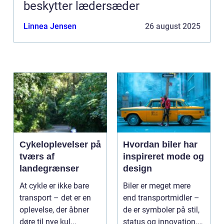
beskytter lædersæder
Linnea Jensen
26 august 2025
Cykeloplevelser på
Hvordan biler har
tværs af
inspireret mode og
landegrænser
design
At cykle er ikke bare
Biler er meget mere
transport – det er en
end transportmidler –
oplevelse, der åbner
de er symboler på stil,
døre til nye kul...
status og innovation.