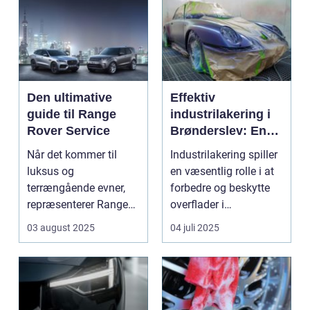
Den ultimative
Effektiv
guide til Range
industrilakering i
Rover Service
Brønderslev: En
dybdegående
Når det kommer til
Industrilakering spiller
guide
luksus og
en væsentlig rolle i at
terrængående evner,
forbedre og beskytte
repræsenterer Range
overflader i
Rover n...
forskellige...
03 august 2025
04 juli 2025