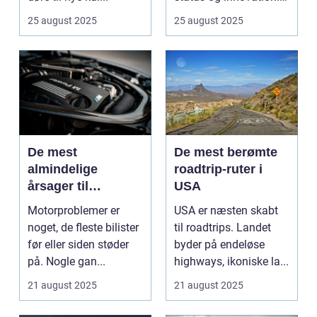
...
25 august 2025
25 august 2025
De mest
De mest berømte
almindelige
roadtrip-ruter i
årsager til
USA
motorproblemer
Motorproblemer er
USA er næsten skabt
noget, de fleste bilister
til roadtrips. Landet
før eller siden støder
byder på endeløse
på. Nogle gan...
highways, ikoniske la...
21 august 2025
21 august 2025