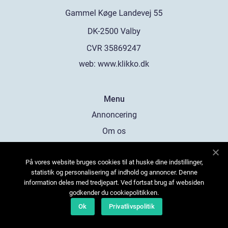
web:
www.klikko.dk
Menu
Annoncering
Om os
Cookies
På vores website bruges cookies til at huske dine indstillinger,
Kontakt os
statistik og personalisering af indhold og annoncer. Denne
Sitemap
information deles med tredjepart. Ved fortsat brug af websiden
godkender du cookiepolitikken.
Ok
Privatlivspolitik