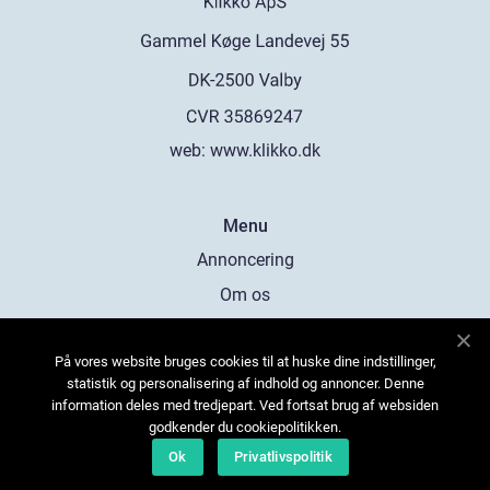
web:
www.klikko.dk
Menu
Annoncering
Om os
Cookies
På vores website bruges cookies til at huske dine indstillinger,
Kontakt os
statistik og personalisering af indhold og annoncer. Denne
Sitemap
information deles med tredjepart. Ved fortsat brug af websiden
godkender du cookiepolitikken.
Ok
Privatlivspolitik