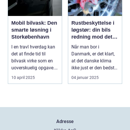
Mobil bilvask: Den
Rustbeskyttelse i
smarte løsning i
løgstør: din bils
Storkøbenhavn
redning mod det
danske klima
I en travl hverdag kan
Når man bor i
det at finde tid til
Danmark, er det klart,
bilvask virke som en
at det danske klima
uoverskuelig opgave.
ikke just er den bedste
Især i S...
ven for bilen...
10 april 2025
04 januar 2025
Adresse