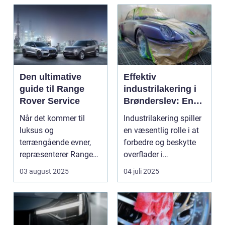
Den ultimative
Effektiv
guide til Range
industrilakering i
Rover Service
Brønderslev: En
dybdegående
Når det kommer til
Industrilakering spiller
guide
luksus og
en væsentlig rolle i at
terrængående evner,
forbedre og beskytte
repræsenterer Range
overflader i
Rover n...
forskellige...
03 august 2025
04 juli 2025