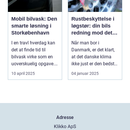
Mobil bilvask: Den
Rustbeskyttelse i
smarte løsning i
løgstør: din bils
Storkøbenhavn
redning mod det
danske klima
I en travl hverdag kan
Når man bor i
det at finde tid til
Danmark, er det klart,
bilvask virke som en
at det danske klima
uoverskuelig opgave.
ikke just er den bedste
Især i S...
ven for bilen...
10 april 2025
04 januar 2025
Adresse