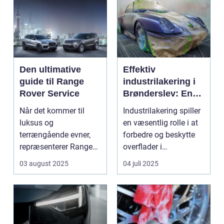
Den ultimative
Effektiv
guide til Range
industrilakering i
Rover Service
Brønderslev: En
dybdegående
Når det kommer til
Industrilakering spiller
guide
luksus og
en væsentlig rolle i at
terrængående evner,
forbedre og beskytte
repræsenterer Range
overflader i
Rover n...
forskellige...
03 august 2025
04 juli 2025