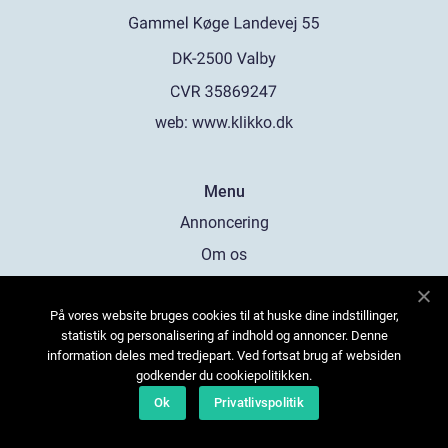
web:
www.klikko.dk
Menu
Annoncering
Om os
Cookies
På vores website bruges cookies til at huske dine indstillinger,
Kontakt os
statistik og personalisering af indhold og annoncer. Denne
Sitemap
information deles med tredjepart. Ved fortsat brug af websiden
godkender du cookiepolitikken.
Ok
Privatlivspolitik