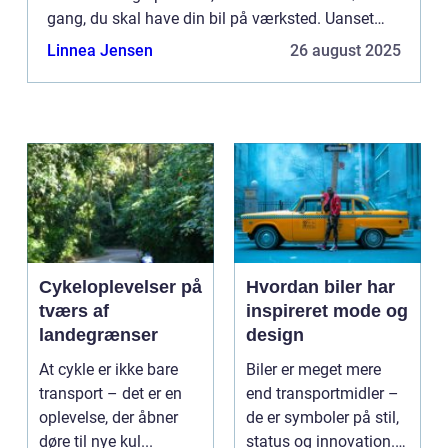
gang, du skal have din bil på værksted. Uanset
hvad ...
Linnea Jensen
26 august 2025
Cykeloplevelser på
Hvordan biler har
tværs af
inspireret mode og
landegrænser
design
At cykle er ikke bare
Biler er meget mere
transport – det er en
end transportmidler –
oplevelse, der åbner
de er symboler på stil,
døre til nye kul...
status og innovation.