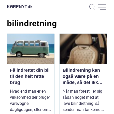
KØRENYT.
dk
bilindretning
Få indrettet din bil
Bilindretning kan
til den helt rette
også være på en
brug
måde, så det ikke
bliver pompøst
Hvad end man er en
Når man forestiller sig
virksomhed der bruger
sådan noget med at
varevogne i
lave bilindretning, så
dagligdagen, eller om
sender man tankerne i