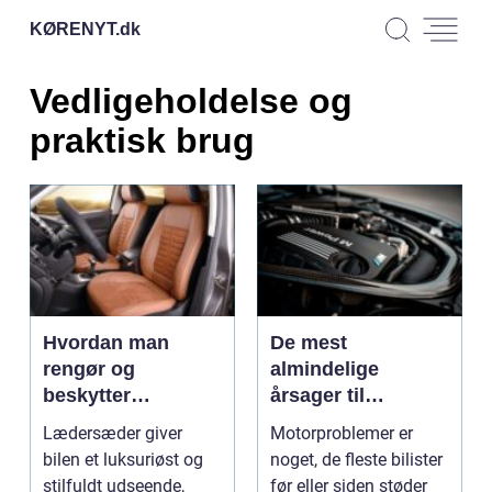
KØRENYT.
dk
Vedligeholdelse og
praktisk brug
Hvordan man
De mest
rengør og
almindelige
beskytter
årsager til
lædersæder
motorproblemer
Lædersæder giver
Motorproblemer er
bilen et luksuriøst og
noget, de fleste bilister
stilfuldt udseende,
før eller siden støder