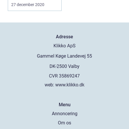
være en god
27 december 2020
id&eacut...
Adresse
web:
www.klikko.dk
Menu
Annoncering
Om os