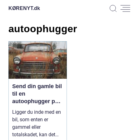
KØRENYT.
dk
autoophugger
Send din gamle bil
til en
autoophugger på
Sjælland
Ligger du inde med en
bil, som enten er
gammel eller
totalskadet, kan det