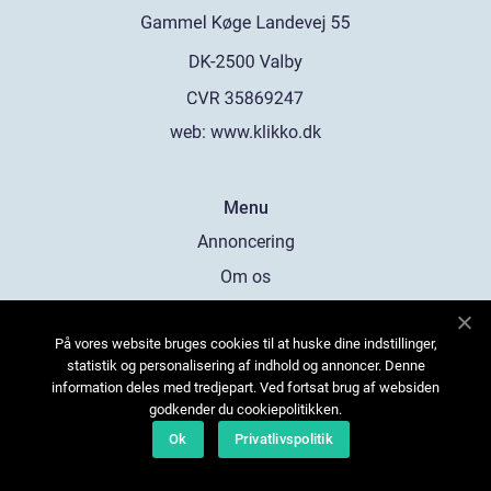
web:
www.klikko.dk
Menu
Annoncering
Om os
Cookies
På vores website bruges cookies til at huske dine indstillinger,
Kontakt os
statistik og personalisering af indhold og annoncer. Denne
Sitemap
information deles med tredjepart. Ved fortsat brug af websiden
godkender du cookiepolitikken.
Ok
Privatlivspolitik